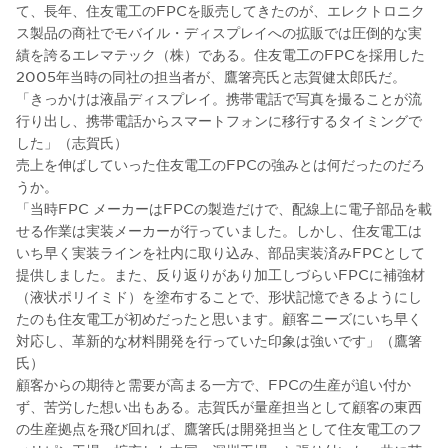
て、長年、住友電工のFPCを販売してきたのが、エレクトロニク
ス製品の商社でモバイル・ディスプレイへの拡販では圧倒的な実
績を誇るエレマテック（株）である。住友電工のFPCを採用した
2005年当時の同社の担当者が、鷹箸亮氏と志賀健太郎氏だ。
「きっかけは液晶ディスプレイ。携帯電話で写真を撮ることが流
行り出し、携帯電話からスマートフォンに移行するタイミングで
した」（志賀氏）
売上を伸ばしていった住友電工のFPCの強みとは何だったのだろ
うか。
「当時FPC メーカーはFPCの製造だけで、配線上に電子部品を載
せる作業は実装メーカーが行っていました。しかし、住友電工は
いち早く実装ラインを社内に取り込み、部品実装済みFPCとして
提供しました。また、反り返りがあり加工しづらいFPCに補強材
（液状ポリイミド）を塗布することで、形状記憶できるようにし
たのも住友電工が初めだったと思います。顧客ニーズにいち早く
対応し、革新的な材料開発を行っていた印象は強いです」（鷹箸
氏）
顧客からの期待と需要が高まる一方で、FPCの生産が追い付か
ず、苦労した想い出もある。志賀氏が量産担当として顧客の東西
の生産拠点を飛び回れば、鷹箸氏は開発担当として住友電工のフ