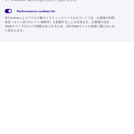
Global
サイト
Social
クッキ
Privacy
利用規
Media
ー情報
Policy
約
Policy
Performance cookies
On
本Cookieによりアクセス数やトラフィックソースがカウントでき、お客様の利用
Region & Language:
Japan | JP
状況（サイト内でのページ移動等）を把握することが出来ます。お客様の当社
Webサイトでのユーザ体験を向上するため、当社Webサイトの改善に繋げるため
© 2026 Sumitomo Electric Industries, Ltd.
に役立ちます。