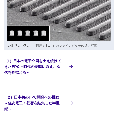
L/S=7µm/7µm （銅厚：8µm）のファインピッチの拡大写真
（1）日本の電子立国を支え続けて
きたFPC～時代の要請に応え、次
代を見据える～
（2）日本初のFPC開発への挑戦
～住友電工・叡智を結集した半世
紀～