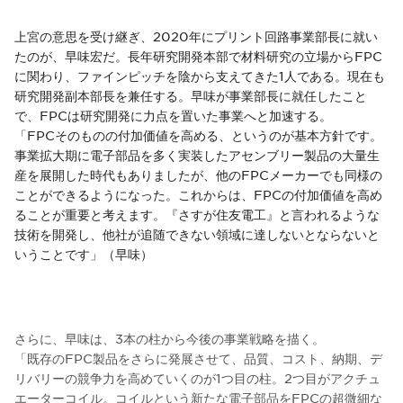
上宮の意思を受け継ぎ、2020年にプリント回路事業部長に就い
たのが、早味宏だ。長年研究開発本部で材料研究の立場からFPC
に関わり、ファインピッチを陰から支えてきた1人である。現在も
研究開発副本部長を兼任する。早味が事業部長に就任したこと
で、FPCは研究開発に力点を置いた事業へと加速する。
「FPCそのものの付加価値を高める、というのが基本方針です。
事業拡大期に電子部品を多く実装したアセンブリー製品の大量生
産を展開した時代もありましたが、他のFPCメーカーでも同様の
ことができるようになった。これからは、FPCの付加価値を高め
ることが重要と考えます。『さすが住友電工』と言われるような
技術を開発し、他社が追随できない領域に達しないとならないと
いうことです」（早味）
さらに、早味は、3本の柱から今後の事業戦略を描く。
「既存のFPC製品をさらに発展させて、品質、コスト、納期、デ
リバリーの競争力を高めていくのが1つ目の柱。2つ目がアクチュ
エーターコイル。コイルという新たな電子部品をFPCの超微細な