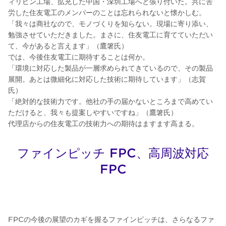
ィリピン工場、拡充した中国・深圳工場へと張り付いた。共に苦
労した住友電工のメンバーのことは忘れられないと懐かしむ。
「我々は商社なので、モノづくりを知らない。現場に寄り添い、
勉強させていただきました。まさに、住友電工に育てていただい
て、今があると言えます」（鷹箸氏）
では、今後住友電工に期待することは何か。
「環境に対応した製品が一層求められてきているので、その製品
展開。あとは微細化に対応した技術に期待しています」（志賀
氏）
「絶対的な技術力です。他社の手の届かないところまで高めてい
ただけると、我々も提案しやすいですね」（鷹箸氏）
代理店からの住友電工の技術力への期待はますます高まる。
ファインピッチ FPC、高周波対応
FPC
FPCの今後の展望のカギを握るファインピッチは、さらなるファ