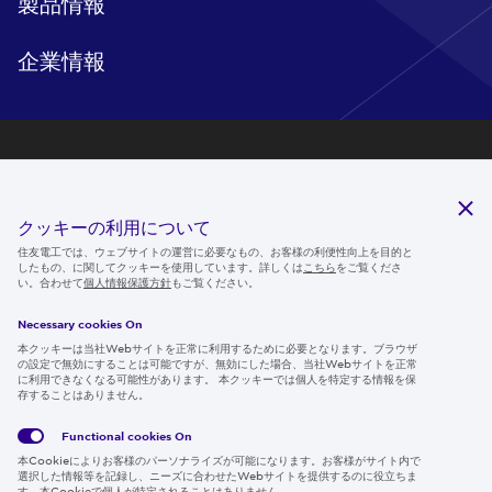
製品情報
企業情報
研究開発
サステナビリティ
クッキーの利用について
ニュースルーム
住友電工では、ウェブサイトの運営に必要なもの、お客様の利便性向上を目的と
したもの、に関してクッキーを使用しています。詳しくは
こちら
をご覧くださ
IR情報
い。合わせて
個人情報保護方針
もご覧ください。
採用情報
Necessary cookies On
本クッキーは当社Webサイトを正常に利用するために必要となります。ブラウザ
の設定で無効にすることは可能ですが、無効にした場合、当社Webサイトを正常
に利用できなくなる可能性があります。 本クッキーでは個人を特定する情報を保
存することはありません。
Follow us
Functional cookies
On
本Cookieによりお客様のパーソナライズが可能になります。お客様がサイト内で
選択した情報等を記録し、ニーズに合わせたWebサイトを提供するのに役立ちま
す。本Cookieで個人が特定されることはありません。