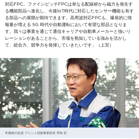
対応FPC。ファインピッチFPCは単なる配線材から磁力を発生す
る機能部品へ進化し、今後IoT時代に対応したセンサー機能も有す
る部品への展開が期待できます。高周波対応FPCも、爆発的に情
報量が増える 5G 時代や自動運転において有望な部品となりま
す。我々は事業を通じて通信キャリアや自動車メーカーと強いリ
レーションがあることから、市場を熟知している強みを活かし
て、総合力、競争力を発揮していきたいです」（上宮）
常務執行役員 プリント回路事業部長 早味 宏