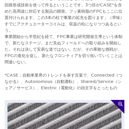
回路形成技術を使って作るということです。3つ目がCASE*を含
めた高周波に対応する製品の開発。フッ素樹脂のFPCもここに位
置付けられます。この3本の柱で事業の拡充を図ります」（早味）
すでにアクチュエーターコイルは、収益の柱になりつつあるとい
う。
事業開始から半世紀を経て、FPC事業は研究開発主導という体制
で、新たなステージ、まだ見ぬフィールドへの取り組みを開始し
た。それは決して安易な道ではない。だが、その果敢な挑戦が、
FPCの進化を促し、新たなフロンティアを切り拓いていくことは
間違いない。
*CASE：自動車業界のトレンドを表す言葉で、Connected（つ
ながる）、Autonomous（自動運転）、Shared/Service（シ
ェア／サービス）、Electric（電動化）の頭文字をとったもの