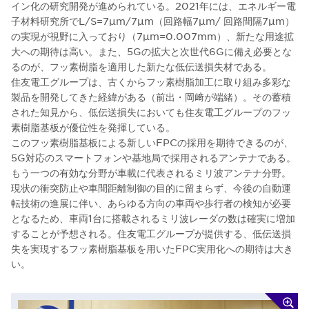
イン化の研究開発が進められている。2021年には、エネルギー電
子材料研究所でL/S=7µm/7µm（回路幅7µm/ 回路間隔7µm）
の実現が視野に入っており（7µm=0.007mm）、新たな用途拡
大への期待は高い。また、5Gの拡大と次世代6Gに備え必要とな
るのが、フッ素樹脂を適用した新たな低伝送損失材である。
住友電工グループは、古くからフッ素樹脂加工に取り組み多彩な
製品を開発してきた経緯がある（前出・岡﨑が端緒）。その蓄積
された知見から、低伝送損失においても住友電工グループのフッ
素樹脂基板が優位性を発揮している。
このフッ素樹脂基板による新しいFPCの採用を期待できるのが、
5G対応のスマートフォンや基地局で採用されるアンテナである。
もう一つの有効な分野が車載に代表されるミリ波アンテナ分野。
現状の衝突防止や車間距離制御の目的に留まらず、今後の自動運
転技術の進展に伴い、あらゆる方向の車両や歩行者の検知が必要
となるため、車両1台に搭載されるミリ波レーダの数は確実に増加
することが予想される。住友電工グループが提供する、低伝送損
失を実現するフッ素樹脂基板を用いたFPC実用化への期待は大き
い。