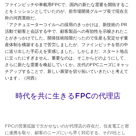
ファインピッチや車載用FPCで、国内の新たな需要を開拓するこ
とをミッションとしていたのが、前市場開発グループ長で現在主
幹の河西寛樹だ。
「アクチュエーターコイルへの採用のきっかけは、新技術の PR
活動で顧客と会話する中で、顧客製品への有効性を示唆されたこ
とがきっかけでした。開発技術段階だったので生産も安定せず量
産体制を構築するまで苦労しましたが、ファインピッチを世の中
に送り出した手応えを実感しました。しかしまだ、スタート地点
に立ったにすぎません。重要なのは、そこからどのようにして、
さらに新たな需要を喚起していくか。次代のFPCニーズにキャッ
チアップすることで、新しい展望を切り拓いていきたいと考えて
います」（河西）
時代を共に生きるFPCの代理店
FPCの営業拡販で欠かせないのが代理店の存在だ。住友電工と密
に連携を取り、顧客のニーズにいち早く対応する。その1社とし