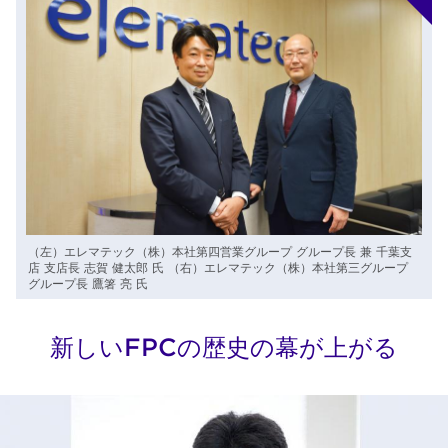
（左）エレマテック（株）本社第四営業グループ グループ長 兼 千葉支
店 支店長 志賀 健太郎 氏 （右）エレマテック（株）本社第三グループ
グループ長 鷹箸 亮 氏
新しいFPCの歴史の幕が上がる