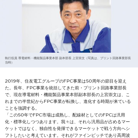
執行役員 導電材料・機能製品事業本部 副本部長 上宮崇文（写真は、プリント回路事業部長
当時）
2019年、住友電工グループのFPC事業は50周年の節目を迎え
た。長年、FPC事業を統括してきた前・プリント回路事業部長
で、現在導電材料・機能製品事業本部副本部長の上宮崇文は、こ
れまでの半世紀からFPC事業が転換し、進化する時期が来ている
ことを強調する。
「この50年でFPC市場は成熟し、配線材としてのFPCは汎用
化・標準化しつつあります。我々は、それら汎用品が占めるマー
ケットではなく、独自性を発揮できるマーケットで戦う方向へシ
フトしたいと考えています。それがファインピッチであり高周波