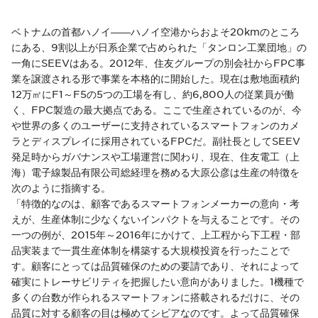
ベトナムの首都ハノイ――ハノイ空港からおよそ20kmのところ
にある、9割以上が日系企業で占められた「タンロン工業団地」の
一角にSEEVはある。2012年、住友グループの別会社からFPC事
業を譲渡される形で事業を本格的に開始した。現在は敷地面積約
12万㎡にF1～F5の5つの工場を有し、約6,800人の従業員が働
く、FPC製造の最大拠点である。ここで生産されているのが、今
や世界の多くのユーザーに支持されているスマートフォンのカメ
ラとディスプレイに採用されているFPCだ。副社長としてSEEV
発足時からガバナンスや工場運営に関わり、現在、住友電工（上
海）電子線製品有限公司総経理を務める大原公彦は生産の特徴を
次のように指摘する。
「特徴的なのは、顧客であるスマートフォンメーカーの意向・考
えが、生産体制に少なくないインパクトを与えることです。その
一つの例が、2015年～2016年にかけて、上工程から下工程・部
品実装まで一貫生産体制を構築する大規模投資を行ったことで
す。顧客にとっては品質確保のための要請であり、それによって
確実にトレーサビリティを把握したい意向がありました。1機種で
多くの台数が作られるスマートフォンに搭載されるだけに、その
品質に対する顧客の目は極めてシビアなのです。よって品質確保