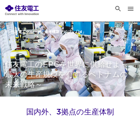
住友電工グループ・未来構築マガジン「id」
住友電工のFPCを世界に供給せよ～
最大の生産規模を有するベトナムの
未来戦略～
国内外、3拠点の生産体制