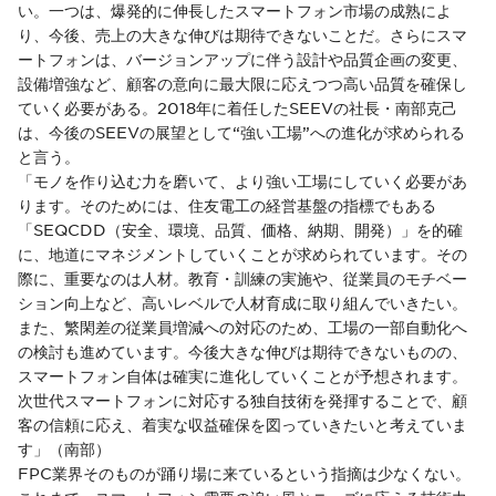
い。一つは、爆発的に伸長したスマートフォン市場の成熟によ
り、今後、売上の大きな伸びは期待できないことだ。さらにスマ
ートフォンは、バージョンアップに伴う設計や品質企画の変更、
設備増強など、顧客の意向に最大限に応えつつ高い品質を確保し
ていく必要がある。2018年に着任したSEEVの社長・南部克己
は、今後のSEEVの展望として“強い工場”への進化が求められる
と言う。
「モノを作り込む力を磨いて、より強い工場にしていく必要があ
ります。そのためには、住友電工の経営基盤の指標でもある
「SEQCDD（安全、環境、品質、価格、納期、開発）」を的確
に、地道にマネジメントしていくことが求められています。その
際に、重要なのは人材。教育・訓練の実施や、従業員のモチベー
ション向上など、高いレベルで人材育成に取り組んでいきたい。
また、繁閑差の従業員増減への対応のため、工場の一部自動化へ
の検討も進めています。今後大きな伸びは期待できないものの、
スマートフォン自体は確実に進化していくことが予想されます。
次世代スマートフォンに対応する独自技術を発揮することで、顧
客の信頼に応え、着実な収益確保を図っていきたいと考えていま
す」（南部）
FPC業界そのものが踊り場に来ているという指摘は少なくない。