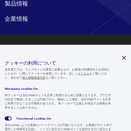
製品情報
企業情報
研究開発
サステナビリティ
クッキーの利用について
ニュースルーム
住友電工では、ウェブサイトの運営に必要なもの、お客様の利便性向上を目的と
したもの、に関してクッキーを使用しています。詳しくは
こちら
をご覧くださ
IR情報
い。合わせて
個人情報保護方針
もご覧ください。
採用情報
Necessary cookies On
本クッキーは当社Webサイトを正常に利用するために必要となります。ブラウザ
の設定で無効にすることは可能ですが、無効にした場合、当社Webサイトを正常
に利用できなくなる可能性があります。 本クッキーでは個人を特定する情報を保
存することはありません。
Follow us
Functional cookies
On
本Cookieによりお客様のパーソナライズが可能になります。お客様がサイト内で
選択した情報等を記録し、ニーズに合わせたWebサイトを提供するのに役立ちま