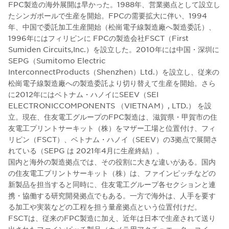
FPC製造の海外展開は早かった。1988年、営業拠点として設立し
たシンガポールで生産を開始。FPCの需要拡大に伴い、1994
年、中国で委託加工生産開始（松崗電子線製造廠へ製造委託）、
1996年にはフィリピンに FPCの製造会社FSCT（First
Sumiden Circuits,Inc.）を設立した。2010年には中国・深圳に
SEPG（Sumitomo Electric
InterconnectProducts（Shenzhen）Ltd.）を設立し、従来の
松崗電子線製造廠への製造委託より切り替えて生産を開始。さら
に2012年にはベトナム・ハノイにSEEV（SEI
ELECTRONICCOMPONENTS （VIETNAM）, LTD.） を設
立。現在、住友電工グループのFPC製造は、滋賀県・甲賀市の住
友電工プリントサーキット（株）をマザー工場と位置付け、フィ
リピン（FSCT）、ベトナム・ハノイ（SEEV）の3拠点で展開さ
れている（SEPG は 2021年4月に生産終結）。
国内と海外の製造拠点では、その役割に大きな違いがある。国内
の住友電工プリントサーキット（株）は、ファインピッチなどの
新製品を担当すると同時に、住友電工グループ各セクションと連
携・協働する研究開発拠点でもある。一方で海外は、人手を要す
る加工や実装などの工程を担う量産拠点という位置付けだ。
FSCTは、従来のFPC製造に加え、近年は日本で生産されて送り