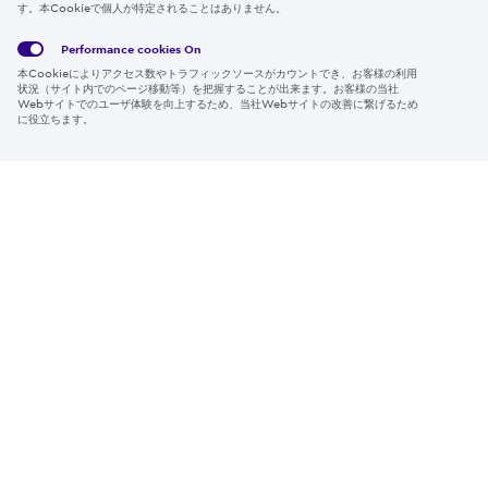
す。本Cookieで個人が特定されることはありません。
Global
サイト
Social
クッキ
Privacy
利用規
Media
ー情報
Policy
約
Policy
Performance cookies
On
本Cookieによりアクセス数やトラフィックソースがカウントでき、お客様の利用
Region & Language:
Japan | JP
状況（サイト内でのページ移動等）を把握することが出来ます。お客様の当社
Webサイトでのユーザ体験を向上するため、当社Webサイトの改善に繋げるため
© 2026 Sumitomo Electric Industries, Ltd.
に役立ちます。