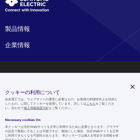
製品情報
企業情報
研究開発
サステナビリティ
クッキーの利用について
ニュースルーム
住友電工では、ウェブサイトの運営に必要なもの、お客様の利便性向上を目的と
したもの、に関してクッキーを使用しています。詳しくは
こちら
をご覧くださ
IR情報
い。合わせて
個人情報保護方針
もご覧ください。
採用情報
Necessary cookies On
本クッキーは当社Webサイトを正常に利用するために必要となります。ブラウザ
の設定で無効にすることは可能ですが、無効にした場合、当社Webサイトを正常
に利用できなくなる可能性があります。 本クッキーでは個人を特定する情報を保
存することはありません。