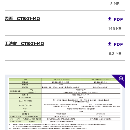
8 MB
図面 CTB01-MO
PDF
146 KB
工法書 CTB01-MO
PDF
6.2 MB