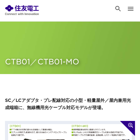
CTB01／CTB01-MO
SC／LCアダプタ・プレ配線対応の小型・軽量屋外／屋内兼用光
成端箱に、無線機用光ケーブル対応モデルが登場。