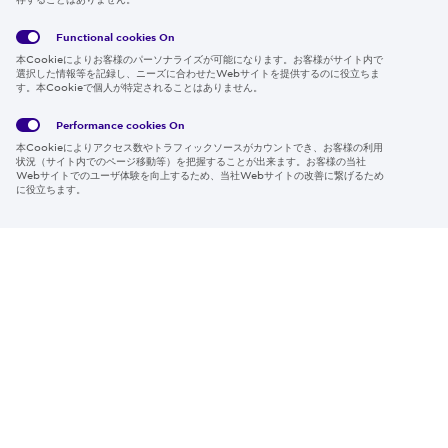
Follow us
Functional cookies
On
本Cookieによりお客様のパーソナライズが可能になります。お客様がサイト内で
選択した情報等を記録し、ニーズに合わせたWebサイトを提供するのに役立ちま
す。本Cookieで個人が特定されることはありません。
Global
サイト
Social
クッキ
Privacy
利用規
Media
ー情報
Policy
約
Policy
Performance cookies
On
本Cookieによりアクセス数やトラフィックソースがカウントでき、お客様の利用
Region & Language:
Japan | JP
状況（サイト内でのページ移動等）を把握することが出来ます。お客様の当社
Webサイトでのユーザ体験を向上するため、当社Webサイトの改善に繋げるため
© 2026 Sumitomo Electric Industries, Ltd.
に役立ちます。