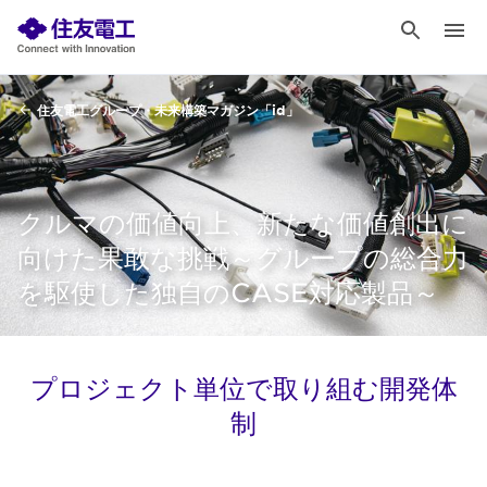
住友電工グループ・未来構築マガジン「id」
クルマの価値向上、新たな価値創出に
向けた果敢な挑戦～グループの総合力
を駆使した独自のCASE対応製品～
プロジェクト単位で取り組む開発体
制