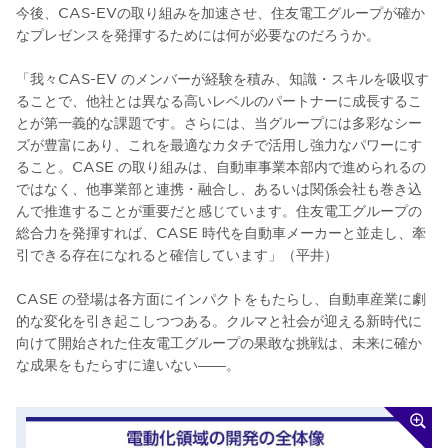
今後、CAS-EVの取り組みを加速させ、住友電工グループが確か
なプレゼンスを発揮するためには何が必要なのだろうか。
「我々CAS-EV のメンバーが経験を積み、知識・スキルを吸収す
ることで、他社とは異なる高いレベルのパートナーに成長するこ
とが第一義的な課題です。さらには、当グループには多彩なシー
ズが豊富にあり、これを最適なカタチで活用し強力なパワーにす
ること。CASE の取り組みは、自動車事業本部内で進められるの
ではなく、他事業部と連携・融合し、あるいは関係会社も巻き込
んで推進することが重要だと感じています。住友電工グループの
総合力を発揮すれば、CASE 時代を自動車メーカーと並走し、牽
引できる存在になれると確信しています」（平井）
CASE の登場は各方面にインパクトをもたらし、自動車産業に劇
的な変化を引き起こしつつある。クルマと社会が迎える新時代に
向けて開始された住友電工グループの果敢な挑戦は、未来に確か
な成果をもたらすに違いない――。