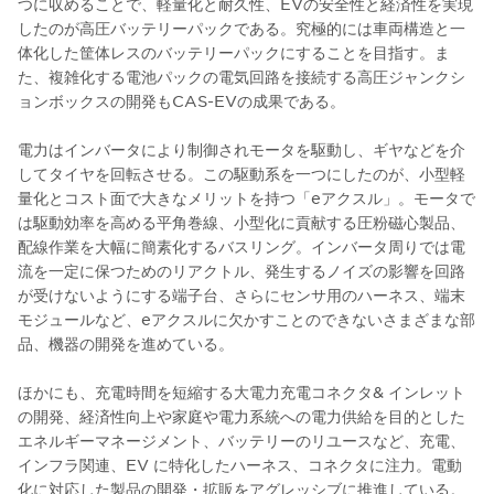
つに収めることで、軽量化と耐久性、EVの安全性と経済性を実現
したのが高圧バッテリーパックである。究極的には車両構造と一
体化した筐体レスのバッテリーパックにすることを目指す。ま
た、複雑化する電池パックの電気回路を接続する高圧ジャンクシ
ョンボックスの開発もCAS-EVの成果である。
電力はインバータにより制御されモータを駆動し、ギヤなどを介
してタイヤを回転させる。この駆動系を一つにしたのが、小型軽
量化とコスト面で大きなメリットを持つ「eアクスル」。モータで
は駆動効率を高める平角巻線、小型化に貢献する圧粉磁心製品、
配線作業を大幅に簡素化するバスリング。インバータ周りでは電
流を一定に保つためのリアクトル、発生するノイズの影響を回路
が受けないようにする端子台、さらにセンサ用のハーネス、端末
モジュールなど、eアクスルに欠かすことのできないさまざまな部
品、機器の開発を進めている。
ほかにも、充電時間を短縮する大電力充電コネクタ& インレット
の開発、経済性向上や家庭や電力系統への電力供給を目的とした
エネルギーマネージメント、バッテリーのリユースなど、充電、
インフラ関連、EV に特化したハーネス、コネクタに注力。電動
化に対応した製品の開発・拡販をアグレッシブに推進している。