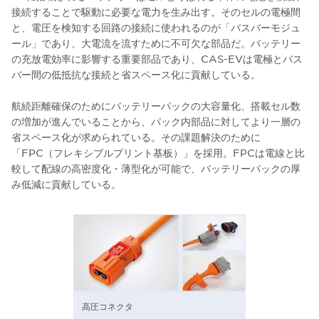
接続することで駆動に必要な電力を生み出す。そのセルの電極間
と、電圧を検知する回路の接続に使われるのが「バスバーモジュ
ール」であり、大電流を流すために不可欠な部品だ。バッテリー
の充放電効率に影響する重要部品であり、CAS-EVは電極とバス
バー間の低抵抗な接続と省スペース化に貢献している。
航続距離確保のためにバッテリーパックの大容量化、搭載セル数
の増加が進んでいることから、パック内部品に対してより一層の
省スペース化が求められている。その課題解決のために
「FPC（フレキシブルプリント基板）」を採用。FPCは電線と比
較して配線の高密度化・薄型化が可能で、バッテリーパックの厚
み低減に貢献している。
高圧コネクタ