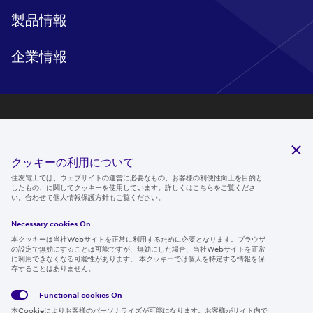
製品情報
企業情報
研究開発
サステナビリティ
クッキーの利用について
ニュースルーム
住友電工では、ウェブサイトの運営に必要なもの、お客様の利便性向上を目的と
したもの、に関してクッキーを使用しています。詳しくは
こちら
をご覧くださ
IR情報
い。合わせて
個人情報保護方針
もご覧ください。
採用情報
Necessary cookies On
本クッキーは当社Webサイトを正常に利用するために必要となります。ブラウザ
の設定で無効にすることは可能ですが、無効にした場合、当社Webサイトを正常
に利用できなくなる可能性があります。 本クッキーでは個人を特定する情報を保
存することはありません。
Follow us
Functional cookies
On
本Cookieによりお客様のパーソナライズが可能になります。お客様がサイト内で