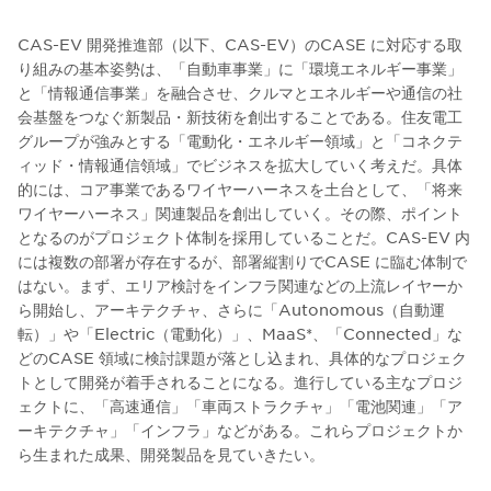
CAS-EV 開発推進部（以下、CAS-EV）のCASE に対応する取
り組みの基本姿勢は、「自動車事業」に「環境エネルギー事業」
と「情報通信事業」を融合させ、クルマとエネルギーや通信の社
会基盤をつなぐ新製品・新技術を創出することである。住友電工
グループが強みとする「電動化・エネルギー領域」と「コネクテ
ィッド・情報通信領域」でビジネスを拡大していく考えだ。具体
的には、コア事業であるワイヤーハーネスを土台として、「将来
ワイヤーハーネス」関連製品を創出していく。その際、ポイント
となるのがプロジェクト体制を採用していることだ。CAS-EV 内
には複数の部署が存在するが、部署縦割りでCASE に臨む体制で
はない。まず、エリア検討をインフラ関連などの上流レイヤーか
ら開始し、アーキテクチャ、さらに「Autonomous（自動運
転）」や「Electric（電動化）」、MaaS*、「Connected」な
どのCASE 領域に検討課題が落とし込まれ、具体的なプロジェク
トとして開発が着手されることになる。進行している主なプロジ
ェクトに、「高速通信」「車両ストラクチャ」「電池関連」「ア
ーキテクチャ」「インフラ」などがある。これらプロジェクトか
ら生まれた成果、開発製品を見ていきたい。