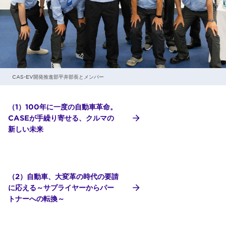
CAS-EV開発推進部平井部長とメンバー
（1）100年に一度の自動車革命。
CASEが手繰り寄せる、クルマの
新しい未来
（2）自動車、大変革の時代の要請
に応える～サプライヤーからパー
トナーへの転換～