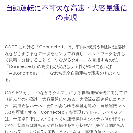
自動運転に不可欠な高速・大容量通信
の実現
CASE における「Connected」は、車両の状態や周囲の道路状
況などさまざまなデータをセンサで取得し、ネットワークを介し
て集積・分析することで「つながるクルマ」を目指すものだ。
「Connected」の高度化が実現し安全性が確保できれば、
「Autonomous」、すなわち完全自動運転が現実のものとな
る。
CAS-EV が、「つながるクルマ」による自動運転実現に向けて取
り組んだのが高速・大容量通信である。大電流& 高速通信コネク
タ、高速通信ハーネス要件のあらゆる検証を進め、自動運転レベ
ル3を可能とする「Connected」を実現している。レベル3 と
は、一定条件下においてすべての運転操作をシステム側が行うも
ので、緊急時は運転者が運転操作を担う状態だ（完全自動運転が
レベル5）。レベル3を実現したハーネス「高速通信ハーネス・