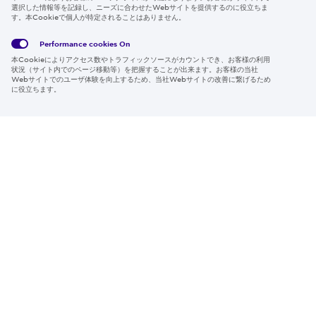
選択した情報等を記録し、ニーズに合わせたWebサイトを提供するのに役立ちま
す。本Cookieで個人が特定されることはありません。
Global
サイト
Social
クッキ
Privacy
利用規
Media
ー情報
Policy
約
Policy
Performance cookies
On
本Cookieによりアクセス数やトラフィックソースがカウントでき、お客様の利用
Region & Language:
Japan | JP
状況（サイト内でのページ移動等）を把握することが出来ます。お客様の当社
Webサイトでのユーザ体験を向上するため、当社Webサイトの改善に繋げるため
© 2026 Sumitomo Electric Industries, Ltd.
に役立ちます。