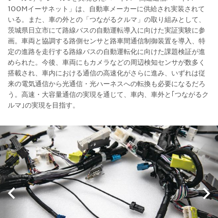
100Mイーサネット」は、自動車メーカーに供給され実装されて
いる。また、車の外との「つながるクルマ」の取り組みとして、
茨城県日立市にて路線バスの自動運転導入に向けた実証実験に参
画。車両と協調する路側センサと路車間通信制御装置を導入、特
定の進路を走行する路線バスの自動運転化に向けた課題検証が進
められた。今後、車両にもカメラなどの周辺検知センサが数多く
搭載され、車内における通信の高速化がさらに進み、いずれは従
来の電気通信から光通信・光ハーネスへの転換も必要になるだろ
う。高速・大容量通信の実現を通じて、車内、車外と｢つながるク
ルマ｣の実現を目指す。