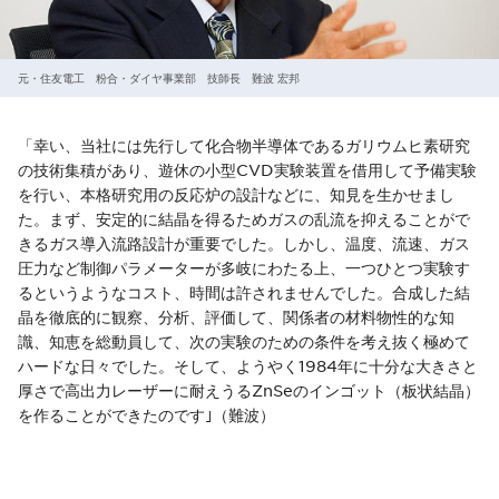
元・住友電工 粉合・ダイヤ事業部 技師長 難波 宏邦
「幸い、当社には先行して化合物半導体であるガリウムヒ素研究
の技術集積があり、遊休の小型CVD実験装置を借用して予備実験
を行い、本格研究用の反応炉の設計などに、知見を生かせまし
た。まず、安定的に結晶を得るためガスの乱流を抑えることがで
きるガス導入流路設計が重要でした。しかし、温度、流速、ガス
圧力など制御パラメーターが多岐にわたる上、一つひとつ実験す
るというようなコスト、時間は許されませんでした。合成した結
晶を徹底的に観察、分析、評価して、関係者の材料物性的な知
識、知恵を総動員して、次の実験のための条件を考え抜く極めて
ハードな日々でした。そして、ようやく1984年に十分な大きさと
厚さで高出力レーザーに耐えうるZnSeのインゴット（板状結晶）
を作ることができたのです｣（難波）