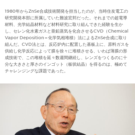
1980年からZnSe合成技術開発を担当したのが、当時住友電工の
研究開発本部に所属していた難波宏邦だった。それまでの超電導
材料、光学結晶材料など材料研究に取り組んできた経験を生か
し、セレン化水素ガスと亜鉛蒸気を化合させるCVD（Chemical
Vapor Deposition＝化学気相堆積）法によるZnSe合成に取り
組んだ。CVD法とは、反応炉内に配置した基板上に、原料ガスを
供給し化学反応によって膜を徐々に堆積させる、いわば薄膜の形
成技術で、この堆積を延々数週間継続し、レンズをつくるのに十
分な大きさと厚さのインゴット（板状結晶）を得るのは、極めて
チャレンジングな課題であった。