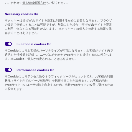
IR情報
い。合わせて
個人情報保護方針
もご覧ください。
採用情報
Necessary cookies On
本クッキーは当社Webサイトを正常に利用するために必要となります。ブラウザ
の設定で無効にすることは可能ですが、無効にした場合、当社Webサイトを正常
に利用できなくなる可能性があります。 本クッキーでは個人を特定する情報を保
存することはありません。
Follow us
Functional cookies
On
本Cookieによりお客様のパーソナライズが可能になります。お客様がサイト内で
選択した情報等を記録し、ニーズに合わせたWebサイトを提供するのに役立ちま
す。本Cookieで個人が特定されることはありません。
Global
サイト
Social
クッキ
Privacy
利用規
Media
ー情報
Policy
約
Policy
Performance cookies
On
本Cookieによりアクセス数やトラフィックソースがカウントでき、お客様の利用
Region & Language:
Japan | JP
状況（サイト内でのページ移動等）を把握することが出来ます。お客様の当社
Webサイトでのユーザ体験を向上するため、当社Webサイトの改善に繋げるため
© 2026 Sumitomo Electric Industries, Ltd.
に役立ちます。