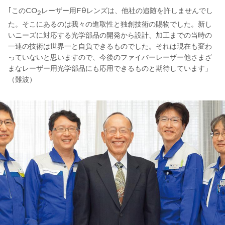
｢このCO
レーザー用Fθレンズは、他社の追随を許しませんでし
2
た。そこにあるのは我々の進取性と独創技術の賜物でした。新し
いニーズに対応する光学部品の開発から設計、加工までの当時の
一連の技術は世界一と自負できるものでした。それは現在も変わ
っていないと思いますので、今後のファイバーレーザー他さまざ
まなレーザー用光学部品にも応用できるものと期待しています」
（難波）