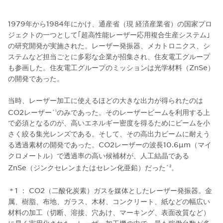
1979年から1984年にかけ、通産省（現 経済産業省）の国家プロ
ジェクトの一つとして｢超高性能レーザー応用複合生産システム｣
の研究開発が実施された。レーザー発振器、メカトロニクス、シ
ステムなど担当ごとに多彩な企業が招集され、住友電工グループ
も参画した。住友電工グループのミッションは光学材料（ZnSe）
の開発であった。
当時、レーザー加工に使えるほどの大きな出力が得られたのは
CO2レーザー
のみであった。そのレーザービームを利用する上
＊1
で必須となるのが、高いエネルギー密度を得るためにビームを小
さく絞る集光レンズである。そして、その高出力ビームに耐えう
る透過素材の開発であった。CO2レーザーの波長10.6µm（マイ
クロメートル）で透過率の高い候補材が、人工結晶である
ZnSe（ジンクセレンまたはセレン化亜鉛）だった
。
＊2
＊1 ： CO2（二酸化炭素）ガスを媒体としたレーザー発振器。金
属、樹脂、布地、ガラス、木材、コンクリート、紙などの幅広い
材料の加工（切断、溶接、穴あけ、マーキング、表面改質など）