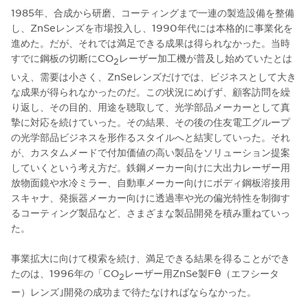
1985年、合成から研磨、コーティングまで一連の製造設備を整備
し、ZnSeレンズを市場投入し、1990年代には本格的に事業化を
進めた。だが、それでは満足できる成果は得られなかった。当時
すでに鋼板の切断にCO
レーザー加工機が普及し始めていたとは
2
いえ、需要は小さく、ZnSeレンズだけでは、ビジネスとして大き
な成果が得られなかったのだ。この状況にめげず、顧客訪問を繰
り返し、その目的、用途を聴取して、光学部品メーカーとして真
摯に対応を続けていった。その結果、その後の住友電工グループ
の光学部品ビジネスを形作るスタイルへと結実していった。それ
が、カスタムメードで付加価値の高い製品をソリューション提案
していくという考え方だ。鉄鋼メーカー向けに大出力レーザー用
放物面鏡や水冷ミラー、自動車メーカー向けにボディ鋼板溶接用
スキャナ、発振器メーカー向けに透過率や光の偏光特性を制御す
るコーティング製品など、さまざまな製品開発を積み重ねていっ
た。
事業拡大に向けて模索を続け、満足できる結果を得ることができ
たのは、1996年の「CO
レーザー用ZnSe製Fθ（エフシータ
2
ー）レンズ｣開発の成功まで待たなければならなかった。