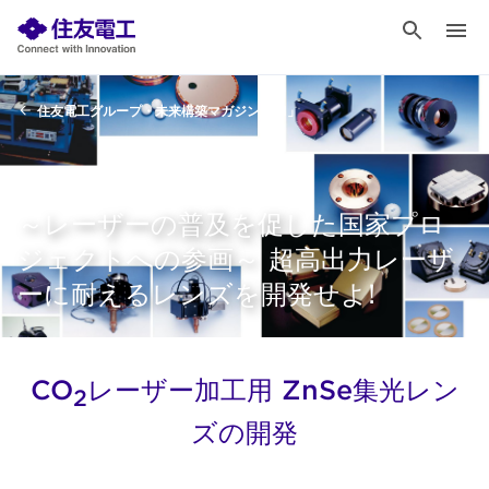
住友電工グループ・未来構築マガジン「id」
～レーザーの普及を促した国家プロ
ジェクトへの参画～ 超高出力レーザ
ーに耐えるレンズを開発せよ!
CO
レーザー加工用 ZnSe集光レン
2
ズの開発