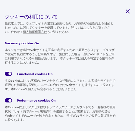
研究開発
サステナビリティ
クッキーの利用について
ニュースルーム
住友電工では、ウェブサイトの運営に必要なもの、お客様の利便性向上を目的と
したもの、に関してクッキーを使用しています。詳しくは
こちら
をご覧くださ
IR情報
い。合わせて
個人情報保護方針
もご覧ください。
採用情報
Necessary cookies On
本クッキーは当社Webサイトを正常に利用するために必要となります。ブラウザ
の設定で無効にすることは可能ですが、無効にした場合、当社Webサイトを正常
に利用できなくなる可能性があります。 本クッキーでは個人を特定する情報を保
存することはありません。
Follow us
Functional cookies
On
本Cookieによりお客様のパーソナライズが可能になります。お客様がサイト内で
選択した情報等を記録し、ニーズに合わせたWebサイトを提供するのに役立ちま
す。本Cookieで個人が特定されることはありません。
Global
サイト
Social
クッキ
Privacy
利用規
Media
ー情報
Policy
約
Policy
Performance cookies
On
本Cookieによりアクセス数やトラフィックソースがカウントでき、お客様の利用
Region & Language:
Japan | JP
状況（サイト内でのページ移動等）を把握することが出来ます。お客様の当社
Webサイトでのユーザ体験を向上するため、当社Webサイトの改善に繋げるため
© 2026 Sumitomo Electric Industries, Ltd.
に役立ちます。