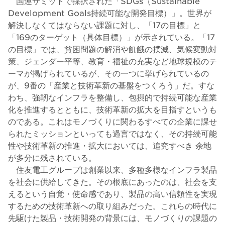
国連サミットで採択された「SDGs（Sustainable
Development Goals持続可能な開発目標）」。世界が
解決しなくてはならない課題に対し、「17の目標」と
「169のターゲット（具体目標）」が示されている。「17
の目標」では、貧困問題の解消や飢餓の撲滅、気候変動対
策、ジェンダー平等、教育・福祉の充実など地球規模のテ
ーマが掲げられているが、その一つに挙げられているの
が、9番の「産業と技術革新の基盤をつくろう」だ。すな
わち、強靭なインフラを整備し、包摂的で持続可能な産業
化を推進するとともに、技術革新の拡大を目指すというも
のである。これはモノづくりに関わるすべての企業に課せ
られたミッションといっても過言ではなく、その持続可能
性や技術革新の推進・拡大においては、追究すべき 余地
が多分に残されている。
住友電工グループは創業以来、多種多様なインフラ製品
を社会に供給してきた。その根底にあったのは、社会を支
えるという自覚・使命感であり、製品の高い信頼性を実現
するための技術革新への取り組みだった。これらの時代に
先駆けた製品・技術開発の背景には、モノづくりの課題の