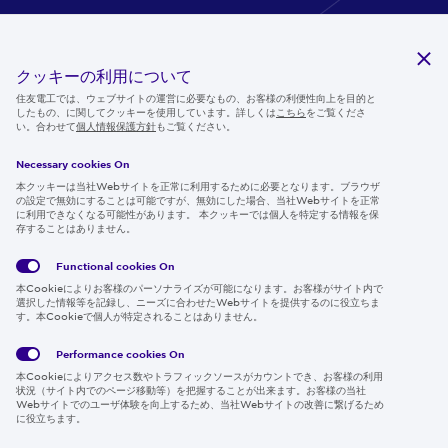
研究開発
クッキーの利用について
住友電工では、ウェブサイトの運営に必要なもの、お客様の利便性向上を目的と
サステナビリティ
したもの、に関してクッキーを使用しています。詳しくは
こちら
をご覧くださ
い。合わせて
個人情報保護方針
もご覧ください。
ニュースルーム
Necessary cookies On
IR情報
本クッキーは当社Webサイトを正常に利用するために必要となります。ブラウザ
の設定で無効にすることは可能ですが、無効にした場合、当社Webサイトを正常
採用情報
に利用できなくなる可能性があります。 本クッキーでは個人を特定する情報を保
存することはありません。
Functional cookies
On
Follow us
本Cookieによりお客様のパーソナライズが可能になります。お客様がサイト内で
選択した情報等を記録し、ニーズに合わせたWebサイトを提供するのに役立ちま
す。本Cookieで個人が特定されることはありません。
Performance cookies
On
Global
サイト
Social
クッキ
本Cookieによりアクセス数やトラフィックソースがカウントでき、お客様の利用
Privacy
利用規
Media
ー情報
状況（サイト内でのページ移動等）を把握することが出来ます。お客様の当社
Policy
約
Policy
Webサイトでのユーザ体験を向上するため、当社Webサイトの改善に繋げるため
に役立ちます。
Region & Language:
Japan | JP