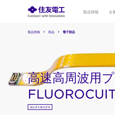
製品情報
企
製品情報
部品
電子部品
高速高周波用プ
FLUOROCUIT
エレクトロニクス