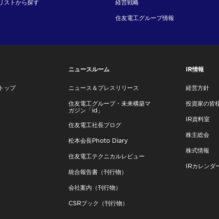
リストから探す
経営戦略
住友電工グループ情報
ニュースルーム
IR情報
トップ
ニュース＆プレスリリース
経営方針
住友電工グループ・未来構築マ
投資家の皆
ガジン「id」
IR資料室
住友電工社長ブログ
株主総会
松本会長Photo Diary
株式情報
住友電工テクニカルレビュー
IRカレンダ
統合報告書（刊行物）
会社案内（刊行物）
CSRブック（刊行物）