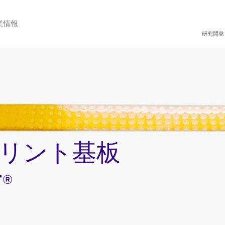
業情報
研究開発
リント基板
®