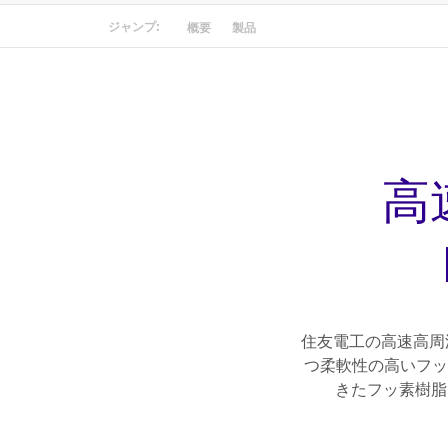
ジャンプ:
概要
製品
高
住友電工の高速高周
つ柔軟性の高いフッ
きたフッ素樹脂