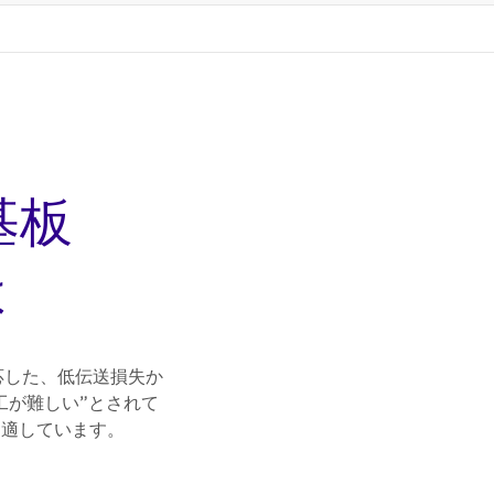
基板
は
応した、低伝送損失か
工が難しい”とされて
も適しています。