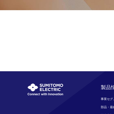
製品
事業セグ
部品・最