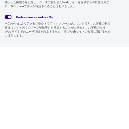
選択した情報等を記録し、ニーズに合わせたWebサイトを提供するのに役立ちま
す。本Cookieで個人が特定されることはありません。
Global
サイト
Social
クッキ
Privacy
利用規
Media
ー情報
Policy
約
Policy
Performance cookies
On
本Cookieによりアクセス数やトラフィックソースがカウントでき、お客様の利用
Region & Language:
Japan | JP
状況（サイト内でのページ移動等）を把握することが出来ます。お客様の当社
Webサイトでのユーザ体験を向上するため、当社Webサイトの改善に繋げるため
© 2026 Sumitomo Electric Industries, Ltd.
に役立ちます。