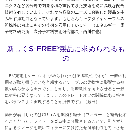
ニクスなど各分野で開発を積み重ねてきた技術を礎に高度な配合
技術を有しています。それがお客様のニーズに合致した製品を生
み出す原動力となっています。もちろんキャブタイヤケーブルの
難燃性の向上にもその技術を応用しています」（エネルギー・電
子材料研究所 高分子材料技術研究部長・西川信也）
新しくS-FREE®製品に求められるも
の
「EV充電用ケーブルに求められたのは耐摩耗性ですが、一般の利
用者が取り扱うことを考慮するとケーブルの柔軟性に影響する被
覆の柔らかさも重要です。しかし、耐摩耗性を向上させると一般
に材料は硬くなってしまう。このトレードオフの関係にある特性
をバランスよく実現することが肝要です」（藤田）
藤田が着目したのはCRゴムを鉱物系粒子（フィラー）と複合化す
ることだった。フィラーをゴム中に分散させることで、引きずり
によるダメージを硬いフィラーに受け持たせ耐摩耗性を向上させ