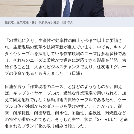
住友電工産業電線（株） 代表取締役社長 日浦 孝久
「21世紀に入り、生産性や効率性の向上が今まで以上に要請さ
れ、生産現場の変革や技術革新が進んでいます。中でも、キャブ
タイヤケーブルを採用している作業現場のニーズは多種多様であ
り、それらのニーズに柔軟かつ迅速に対応できる製品を開発・供
給することは、大きなビジネスチャンスであり、住友電工グルー
プの使命であるとも考えました」（日浦）
日浦が言う「作業現場のニーズ」とはどのようなものか。例え
ば、キャブタイヤケーブルは、過酷な作業現場で用いられる。加
えて固定配線ではなく移動用電力供給ケーブルであるため、ケー
ブル自体が外部からのダメージを受けやすい。したがって、従
来、耐摩耗性、耐衝撃性、耐水性、耐熱性、柔軟性、難燃性など
の特性が求められてきた。そうした中で、後に「S-FREE®」と命
名されるブランド化の取り組みは始まった。