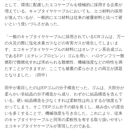
として、環境に配慮したエコケーブルを積極的に採用する企業が
増えている。キャブタイヤケーブルにおいても、エコ材料の採用
が進んでいるが、一般的にエコ材料は従来の被覆材料と比べて硬
いという使いづらさがあった。
「一般のキャブタイヤケーブルに採用されているCRゴムは、万一
の火災の際に塩化水素ガスなどの有害ガスが発生してしまいま
す。エコキャブタイヤケーブルの材料にはオレフィン系合成ゴム
であるEP（エチレンプロピレン）ゴムを用い、ハロゲンフリー難
燃剤で難燃化すれば求められる難燃性、機械強度などの特性を満
たすことができますが、ここでも被覆の柔らかさとの両立が課題
となりました」（田中）
田中が着目したのはEPゴムの分子構造だった。ゴムは、大部分が
柔らかい非結晶の分子構造から成り、わずかに結晶構造を含んで
いる。硬い結晶構造を少なくすれば柔軟性は向上するが強度も下
がってしまう。そこでEPゴム分子の鎖を長くし、絡み合いの度合
いを多くすることで、機械強度を引き出した。これにより、従来
のキャブタイヤケーブルと同等の柔軟性を有する取り扱いやすい
エコキャブタイヤケーブルが実現したのである。