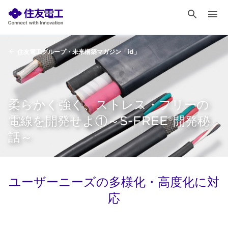
住友電工グループ・未来構築マガジン「id」
柔らかく強く、ストレス・フリーの
電線を開発せよ①～S-FREE®開発秘
話～
ユーザーニーズの多様化・高度化に対
応