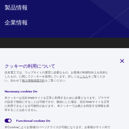
製品情報
企業情報
研究開発
サステナビリティ
クッキーの利用について
ニュースルーム
住友電工では、ウェブサイトの運営に必要なもの、お客様の利便性向上を目的と
したもの、に関してクッキーを使用しています。詳しくは
こちら
をご覧くださ
IR情報
い。合わせて
個人情報保護方針
もご覧ください。
採用情報
Necessary cookies On
本クッキーは当社Webサイトを正常に利用するために必要となります。ブラウザ
の設定で無効にすることは可能ですが、無効にした場合、当社Webサイトを正常
に利用できなくなる可能性があります。 本クッキーでは個人を特定する情報を保
存することはありません。
Follow us
Functional cookies
On
本Cookieによりお客様のパーソナライズが可能になります。お客様がサイト内で