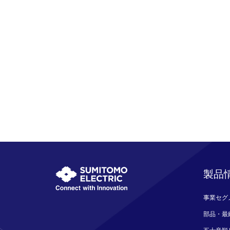
製品
事業セグ
部品・最