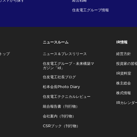
リストから探す
経営戦略
住友電工グループ情報
ニュースルーム
IR情報
トップ
ニュース＆プレスリリース
経営方針
住友電工グループ・未来構築マ
投資家の皆
ガジン「id」
IR資料室
住友電工社長ブログ
株主総会
松本会長Photo Diary
株式情報
住友電工テクニカルレビュー
IRカレンダ
統合報告書（刊行物）
会社案内（刊行物）
CSRブック（刊行物）