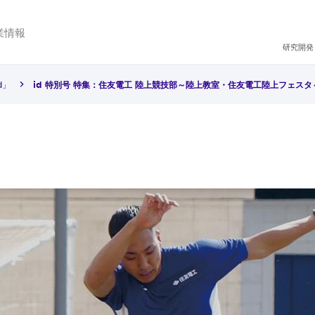
業情報
研究開発
d」
id 特別号 特集：住友電工 陸上競技部～陸上教室・住友電工陸上フェスタ