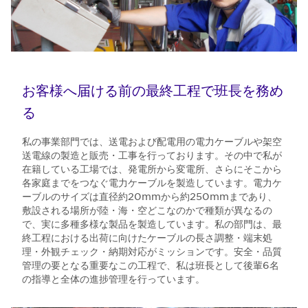
お客様へ届ける前の最終工程で班長を務め
る
私の事業部門では、送電および配電用の電力ケーブルや架空
送電線の製造と販売・工事を行っております。その中で私が
在籍している工場では、発電所から変電所、さらにそこから
各家庭までをつなぐ電力ケーブルを製造しています。電力ケ
ーブルのサイズは直径約20mmから約250mmまであり、
敷設される場所が陸・海・空どこなのかで種類が異なるの
で、実に多種多様な製品を製造しています。私の部門は、最
終工程における出荷に向けたケーブルの長さ調整・端末処
理・外観チェック・納期対応がミッションです。安全・品質
管理の要となる重要なこの工程で、私は班長として後輩6名
の指導と全体の進捗管理を行っています。