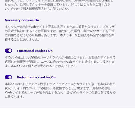
したもの、に関してクッキーを使用しています。詳しくは
こちら
をご覧くださ
IR情報
い。合わせて
個人情報保護方針
もご覧ください。
採用情報
Necessary cookies On
本クッキーは当社Webサイトを正常に利用するために必要となります。ブラウザ
の設定で無効にすることは可能ですが、無効にした場合、当社Webサイトを正常
に利用できなくなる可能性があります。 本クッキーでは個人を特定する情報を保
存することはありません。
Follow us
Functional cookies
On
本Cookieによりお客様のパーソナライズが可能になります。お客様がサイト内で
選択した情報等を記録し、ニーズに合わせたWebサイトを提供するのに役立ちま
す。本Cookieで個人が特定されることはありません。
Global
サイト
Social
クッキ
Privacy
利用規
Media
ー情報
Policy
約
Policy
Performance cookies
On
本Cookieによりアクセス数やトラフィックソースがカウントでき、お客様の利用
Region & Language:
Japan | JP
状況（サイト内でのページ移動等）を把握することが出来ます。お客様の当社
Webサイトでのユーザ体験を向上するため、当社Webサイトの改善に繋げるため
© 2026 Sumitomo Electric Industries, Ltd.
に役立ちます。