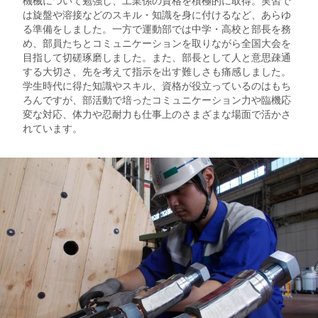
は旋盤や溶接などのスキル・知識を身に付けるなど、あらゆ
る準備をしました。一方で運動部では中学・高校と部長を務
め、部員たちとコミュニケーションを取りながら全国大会を
目指して切磋琢磨しました。また、部長として人と意思疎通
する大切さ、先を考えて指示を出す難しさも痛感しました。
学生時代に得た知識やスキル、資格が役立っているのはもち
ろんですが、部活動で培ったコミュニケーション力や臨機応
変な対応、体力や忍耐力も仕事上のさまざまな場面で活かさ
れています。