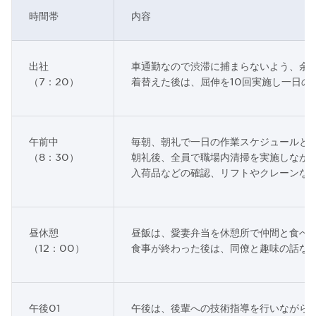
時間帯
内容
出社
車通勤なので渋滞に捕まらないよう、余裕
（7：20）
着替えた後は、屈伸を10回実施し一日の
午前中
毎朝、朝礼で一日の作業スケジュールと
（8：30）
朝礼後、全員で職場内清掃を実施しなが
入荷品などの確認、リフトやクレーンな
昼休憩
昼飯は、愛妻弁当を休憩所で仲間と食べ
（12：00）
食事が終わった後は、同僚と趣味の話な
午後01
午後は、後輩への技術指導を行いながら