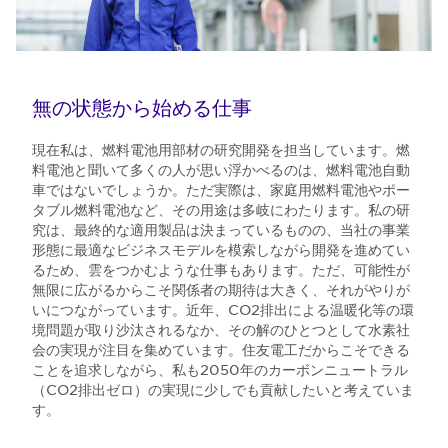
無の状態から始める仕事
現在私は、燃料電池用部材の研究開発を担当しています。燃
料電池と聞いて多くの人が思い浮かべるのは、燃料電池自動
車ではないでしょうか。ただ実際は、家庭用燃料電池やポー
タブル燃料電池など、その用途は多岐にわたります。私の研
究は、最終的な適用製品は決まっているものの、当社の事業
形態に最適なビジネスモデルを模索しながら開発を進めてい
るため、雲をつかむような仕事もあります。ただ、可能性が
無限に広がるからこそ関係者の期待は大きく、それがやりが
いにつながっています。近年、CO2排出による温暖化等の環
境問題が取り沙汰されるなか、その解のひとつとして水素社
会の実現が注目を集めています。住友電工だからこそできる
ことを追求しながら、私も2050年のカーボンニュートラル
（CO2排出ゼロ）の実現に少しでも貢献したいと考えていま
す。