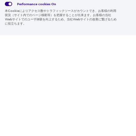
ー情報
Policy
約
Policy
Performance cookies
On
本Cookieによりアクセス数やトラフィックソースがカウントでき、お客様の利用
Region & Language:
Japan | JP
状況（サイト内でのページ移動等）を把握することが出来ます。お客様の当社
Webサイトでのユーザ体験を向上するため、当社Webサイトの改善に繋げるため
© 2026 Sumitomo Electric Industries, Ltd.
に役立ちます。