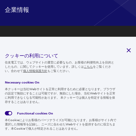
企業情報
研究開発
サステナビリティ
クッキーの利用について
ニュースルーム
住友電工では、ウェブサイトの運営に必要なもの、お客様の利便性向上を目的と
したもの、に関してクッキーを使用しています。詳しくは
こちら
をご覧くださ
IR情報
い。合わせて
個人情報保護方針
もご覧ください。
採用情報
Necessary cookies On
本クッキーは当社Webサイトを正常に利用するために必要となります。ブラウザ
の設定で無効にすることは可能ですが、無効にした場合、当社Webサイトを正常
に利用できなくなる可能性があります。 本クッキーでは個人を特定する情報を保
存することはありません。
Follow us
Functional cookies
On
本Cookieによりお客様のパーソナライズが可能になります。お客様がサイト内で
選択した情報等を記録し、ニーズに合わせたWebサイトを提供するのに役立ちま
す。本Cookieで個人が特定されることはありません。
Global
サイト
Social
クッキ
Privacy
利用規
Media