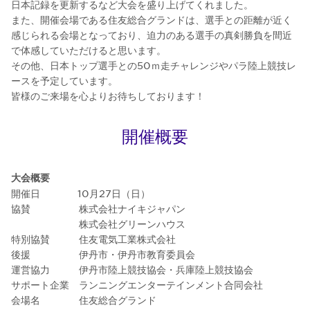
日本記録を更新するなど大会を盛り上げてくれました。
また、開催会場である住友総合グランドは、選手との距離が近く
感じられる会場となっており、迫力のある選手の真剣勝負を間近
で体感していただけると思います。
その他、日本トップ選手との50ｍ走チャレンジやパラ陸上競技レ
ースを予定しています。
皆様のご来場を心よりお待ちしております！
開催概要
大会概要
開催日 10月27日（日）
協賛 株式会社ナイキジャパン
株式会社グリーンハウス
特別協賛 住友電気工業株式会社
後援 伊丹市・伊丹市教育委員会
運営協力 伊丹市陸上競技協会・兵庫陸上競技協会
サポート企業 ランニングエンターテインメント合同会社
会場名 住友総合グランド