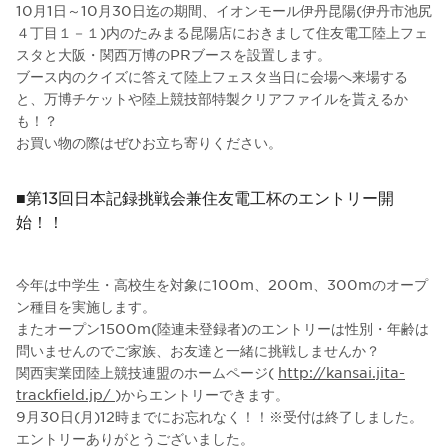
10月1日～10月30日迄の期間、イオンモール伊丹昆陽(伊丹市池尻
４丁目１－１)内のたみまる昆陽店におきまして住友電工陸上フェ
スタと大阪・関西万博のPRブースを設置します。
ブース内のクイズに答えて陸上フェスタ当日に会場へ来場する
と、万博チケットや陸上競技部特製クリアファイルを貰えるか
も！？
お買い物の際はぜひお立ち寄りください。
■第13回日本記録挑戦会兼住友電工杯のエントリー開
始！！
今年は中学生・高校生を対象に100m、200m、300mのオープ
ン種目を実施します。
またオープン1500m(陸連未登録者)のエントリーは性別・年齢は
問いませんのでご家族、お友達と一緒に挑戦しませんか？
関西実業団陸上競技連盟のホームページ(
http://kansai.jita-
trackfield.jp/
)からエントリーできます。
9月30日(月)12時までにお忘れなく！！※受付は終了しました。
エントリーありがとうございました。