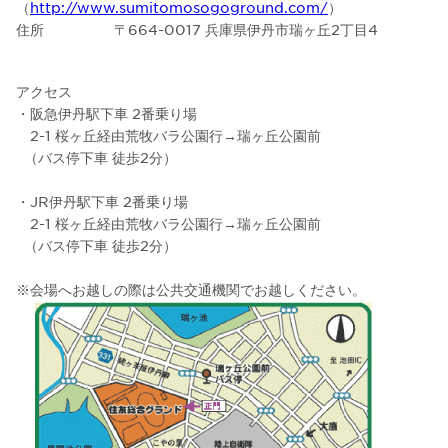
（
http://www.sumitomosogoground.com/
）
住所 〒664-0017 兵庫県伊丹市瑞ヶ丘2丁目4
アクセス
・阪急伊丹駅下車 2番乗り場
2-1 桜ヶ丘経由荒牧バラ公園行→瑞ヶ丘公園前
（バス停下車 徒歩2分）
・JR伊丹駅下車 2番乗り場
2-1 桜ヶ丘経由荒牧バラ公園行→瑞ヶ丘公園前
（バス停下車 徒歩2分）
※会場へお越しの際は公共交通機関でお越しください。