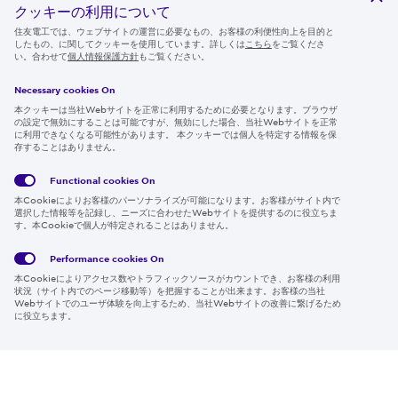
クッキーの利用について
ニュースルーム
住友電工では、ウェブサイトの運営に必要なもの、お客様の利便性向上を目的と
したもの、に関してクッキーを使用しています。詳しくは
こちら
をご覧くださ
IR情報
い。合わせて
個人情報保護方針
もご覧ください。
採用情報
Necessary cookies On
本クッキーは当社Webサイトを正常に利用するために必要となります。ブラウザ
の設定で無効にすることは可能ですが、無効にした場合、当社Webサイトを正常
に利用できなくなる可能性があります。 本クッキーでは個人を特定する情報を保
存することはありません。
Follow us
Functional cookies
On
本Cookieによりお客様のパーソナライズが可能になります。お客様がサイト内で
選択した情報等を記録し、ニーズに合わせたWebサイトを提供するのに役立ちま
す。本Cookieで個人が特定されることはありません。
Global
サイト
Social
クッキ
Privacy
利用規
Media
ー情報
Policy
約
Policy
Performance cookies
On
本Cookieによりアクセス数やトラフィックソースがカウントでき、お客様の利用
Region & Language:
Japan | JP
状況（サイト内でのページ移動等）を把握することが出来ます。お客様の当社
Webサイトでのユーザ体験を向上するため、当社Webサイトの改善に繋げるため
© 2026 Sumitomo Electric Industries, Ltd.
に役立ちます。