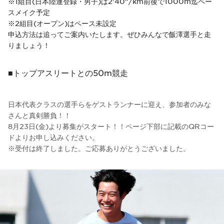
※1組目(日本陸連登録・男子)は2'40"/km前後で1000m迄ペー
スメイク予定
※2組目(オープン)はペース未設定
申込方法は追ってご案内いたします。ぜひみんなで飯澤選手と走
りましょう！
■トップアスリートとの50m競走
日本代表クラスの選手らをゲストランナーに迎え、参加者のみな
さんと真剣勝負！！
8月23日(金)より募集がスタート！！ページ下部に記載のQRコー
ドよりお申し込みください。
※受付は終了しました。ご応募ありがとうございました。