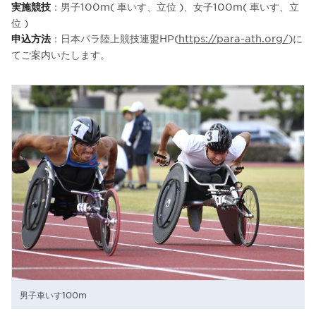
：男子100m( 車いす、立位 )、女子100m( 車いす、立
実施競技
位 )
：日本パラ陸上競技連盟HP(
https://para-ath.org/
)に
申込方法
てご案内いたします。
男子車いす100m