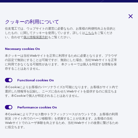
クッキーの利用について
研究開発
住友電工では、ウェブサイトの運営に必要なもの、お客様の利便性向上を目的と
サステナビリティ
したもの、に関してクッキーを使用しています。詳しくは
こちら
をご覧くださ
い。合わせて
個人情報保護方針
もご覧ください。
ニュースルーム
Necessary cookies On
IR情報
本クッキーは当社Webサイトを正常に利用するために必要となります。ブラウザ
の設定で無効にすることは可能ですが、無効にした場合、当社Webサイトを正常
採用情報
に利用できなくなる可能性があります。 本クッキーでは個人を特定する情報を保
存することはありません。
Functional cookies
On
Follow us
本Cookieによりお客様のパーソナライズが可能になります。お客様がサイト内で
選択した情報等を記録し、ニーズに合わせたWebサイトを提供するのに役立ちま
す。本Cookieで個人が特定されることはありません。
Performance cookies
On
Global
サイト
Social
クッキ
本Cookieによりアクセス数やトラフィックソースがカウントでき、お客様の利用
Privacy
利用規
Media
ー情報
状況（サイト内でのページ移動等）を把握することが出来ます。お客様の当社
Policy
約
Policy
Webサイトでのユーザ体験を向上するため、当社Webサイトの改善に繋げるため
に役立ちます。
Region & Language:
Japan | JP