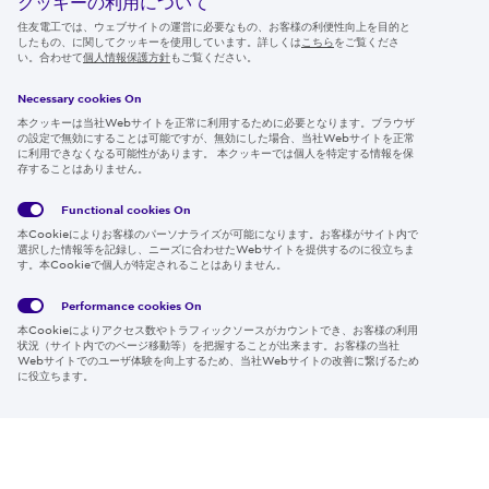
クッキーの利用について
ニュースルーム
住友電工では、ウェブサイトの運営に必要なもの、お客様の利便性向上を目的と
したもの、に関してクッキーを使用しています。詳しくは
こちら
をご覧くださ
IR情報
い。合わせて
個人情報保護方針
もご覧ください。
採用情報
Necessary cookies On
本クッキーは当社Webサイトを正常に利用するために必要となります。ブラウザ
の設定で無効にすることは可能ですが、無効にした場合、当社Webサイトを正常
に利用できなくなる可能性があります。 本クッキーでは個人を特定する情報を保
存することはありません。
Follow us
Functional cookies
On
本Cookieによりお客様のパーソナライズが可能になります。お客様がサイト内で
選択した情報等を記録し、ニーズに合わせたWebサイトを提供するのに役立ちま
す。本Cookieで個人が特定されることはありません。
Global
サイト
Social
クッキ
Privacy
利用規
Media
ー情報
Policy
約
Policy
Performance cookies
On
本Cookieによりアクセス数やトラフィックソースがカウントでき、お客様の利用
Region & Language:
Japan | JP
状況（サイト内でのページ移動等）を把握することが出来ます。お客様の当社
Webサイトでのユーザ体験を向上するため、当社Webサイトの改善に繋げるため
© 2026 Sumitomo Electric Industries, Ltd.
に役立ちます。