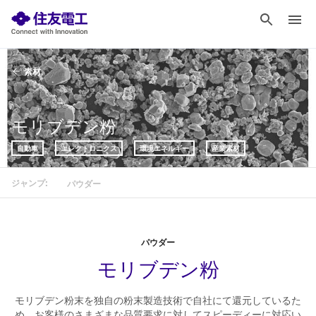
素材
モリブデン粉
自動車
エレクトロニクス
環境エネルギー
産業素材
ジャンプ:
パウダー
パウダー
モリブデン粉
モリブデン粉末を独自の粉末製造技術で自社にて還元しているた
め、お客様のさまざまな品質要求に対してスピーディーに対応い