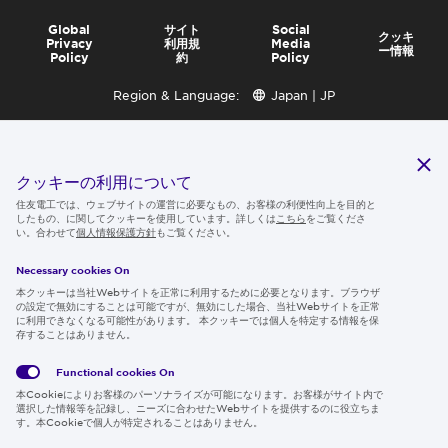
Global
サイト
Social
クッキ
Privacy
利用規
Media
ー情報
Policy
約
Policy
Region & Language:
Japan | JP
© 2026 Sumitomo Electric Industries, Ltd.
クッキーの利用について
住友電工では、ウェブサイトの運営に必要なもの、お客様の利便性向上を目的と
したもの、に関してクッキーを使用しています。詳しくは
こちら
をご覧くださ
い。合わせて
個人情報保護方針
もご覧ください。
Necessary cookies On
本クッキーは当社Webサイトを正常に利用するために必要となります。ブラウザ
の設定で無効にすることは可能ですが、無効にした場合、当社Webサイトを正常
に利用できなくなる可能性があります。 本クッキーでは個人を特定する情報を保
存することはありません。
Functional cookies
On
本Cookieによりお客様のパーソナライズが可能になります。お客様がサイト内で
選択した情報等を記録し、ニーズに合わせたWebサイトを提供するのに役立ちま
す。本Cookieで個人が特定されることはありません。