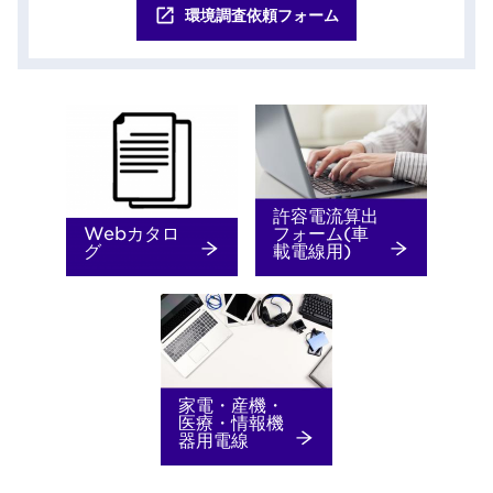
環境調査依頼フォーム
許容電流算出
Webカタロ
フォーム(車
グ
載電線用)
家電・産機・
医療・情報機
器用電線