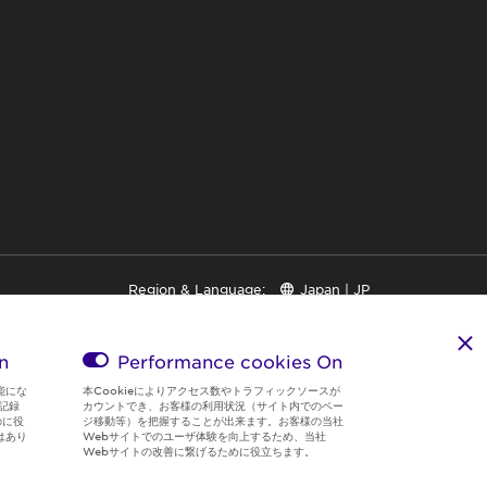
Region & Language:
Japan | JP
© 2026 Sumitomo Electric Industries, Ltd.
n
Performance cookies
On
能にな
本Cookieによりアクセス数やトラフィックソースが
記録
カウントでき、お客様の利用状況（サイト内でのペー
のに役
ジ移動等）を把握することが出来ます。お客様の当社
はあり
Webサイトでのユーザ体験を向上するため、当社
Webサイトの改善に繋げるために役立ちます。