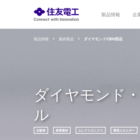
製品情報
企
製品情報
最終製品
ダイヤモンドCBN部品
ダイヤモンド・
ル
自動車
産業素材
エレクトロニクス
環境エネルギー