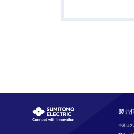
製品
事業セグ