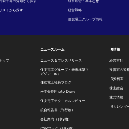
終製品等の分類から探す
経営理念・基本思想
リストから探す
経営戦略
住友電工グループ情報
ニュースルーム
IR情報
トップ
ニュース＆プレスリリース
経営方針
住友電工グループ・未来構築マ
投資家の皆
ガジン「id」
IR資料室
住友電工社長ブログ
株主総会
松本会長Photo Diary
株式情報
住友電工テクニカルレビュー
IRカレンダ
統合報告書（刊行物）
会社案内（刊行物）
CSRブック（刊行物）