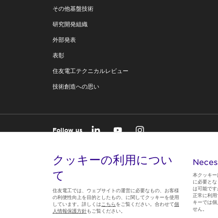
その他基盤技術
研究開発組織
外部発表
表彰
住友電工テクニカルレビュー
技術創造への思い
Follow us
クッキーの利用につい
Neces
て
本クッキー
に必要とな
は可能です
住友電工では、ウェブサイトの運営に必要なもの、お客様
正常に利用
の利便性向上を目的としたもの、に関してクッキーを使用
キーでは個
しています。詳しくは
こちら
をご覧ください。合わせて
個
せん。
人情報保護方針
もご覧ください。