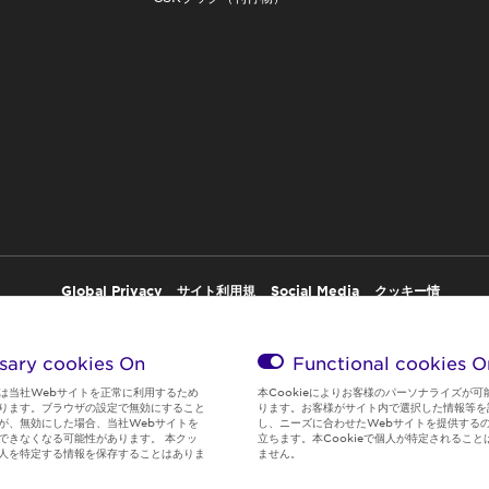
Global Privacy
サイト利用規
Social Media
クッキー情
Policy
約
Policy
報
sary cookies On
Functional cookies
O
は当社Webサイトを正常に利用するため
本Cookieによりお客様のパーソナライズが可
ります。ブラウザの設定で無効にすること
ります。お客様がサイト内で選択した情報等を
が、無効にした場合、当社Webサイトを
し、ニーズに合わせたWebサイトを提供する
できなくなる可能性があります。 本クッ
立ちます。本Cookieで個人が特定されること
人を特定する情報を保存することはありま
ません。