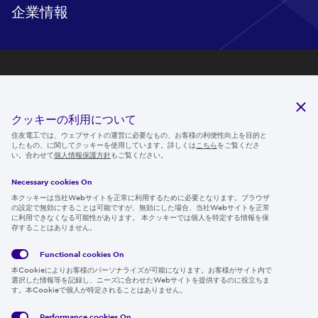
企業情報
研究開発
サステナビリティ
クッキーの利用について
ニュースルーム
住友電工では、ウェブサイトの運営に必要なもの、お客様の利便性向上を目的と
したもの、に関してクッキーを使用しています。詳しくは
こちら
をご覧くださ
IR情報
い。合わせて
個人情報保護方針
もご覧ください。
採用情報
Necessary cookies On
本クッキーは当社Webサイトを正常に利用するために必要となります。ブラウザ
の設定で無効にすることは可能ですが、無効にした場合、当社Webサイトを正常
に利用できなくなる可能性があります。 本クッキーでは個人を特定する情報を保
存することはありません。
Follow us
Functional cookies
On
本Cookieによりお客様のパーソナライズが可能になります。お客様がサイト内で
選択した情報等を記録し、ニーズに合わせたWebサイトを提供するのに役立ちま
す。本Cookieで個人が特定されることはありません。
Global
サイト
Social
クッキ
Privacy
利用規
Media
ー情報
Policy
約
Policy
Performance cookies
On