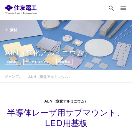
素材
AlN（窒化アルミニウム）
自動車
エレクトロニクス
情報通信
ジャンプ:
ALN（窒化アルミニウム）
ALN（窒化アルミニウム）
半導体レーザ用サブマウント、
LED用基板