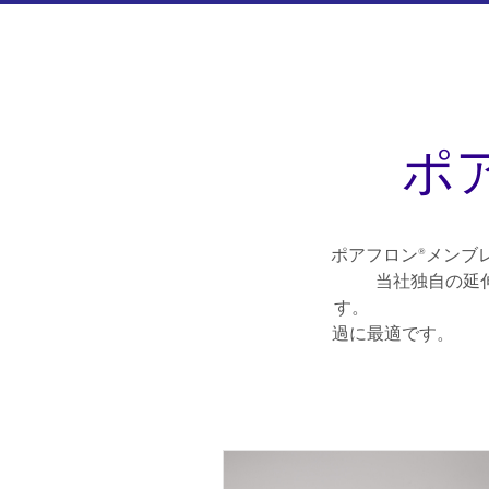
ポ
ポアフロン®メン
当社独自の延
す。 また、P
過に最適です。