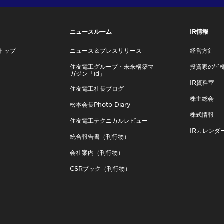
ニュースルーム
IR情報
トップ
ニュース＆プレスリリース
経営方針
住友電工グループ・未来構築マ
投資家の皆
ガジン「id」
IR資料室
住友電工社長ブログ
株主総会
松本会長Photo Diary
株式情報
住友電工テクニカルレビュー
IRカレンダ
統合報告書（刊行物）
会社案内（刊行物）
CSRブック（刊行物）