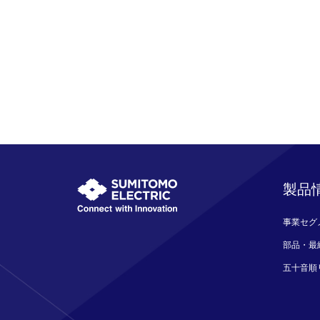
製品
事業セグ
部品・最
五十音順