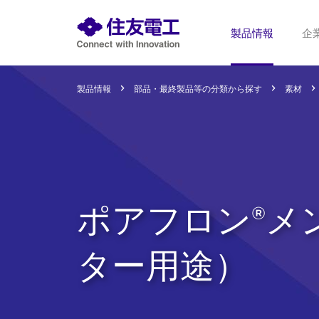
製品情報
企
製品情報
部品・最終製品等の分類から探す
素材
ポアフロン®メ
ター用途）