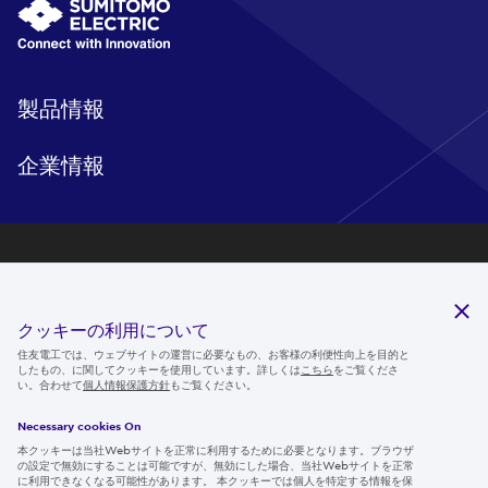
製品情報
企業情報
研究開発
サステナビリティ
クッキーの利用について
ニュースルーム
住友電工では、ウェブサイトの運営に必要なもの、お客様の利便性向上を目的と
したもの、に関してクッキーを使用しています。詳しくは
こちら
をご覧くださ
IR情報
い。合わせて
個人情報保護方針
もご覧ください。
採用情報
Necessary cookies On
本クッキーは当社Webサイトを正常に利用するために必要となります。ブラウザ
の設定で無効にすることは可能ですが、無効にした場合、当社Webサイトを正常
に利用できなくなる可能性があります。 本クッキーでは個人を特定する情報を保