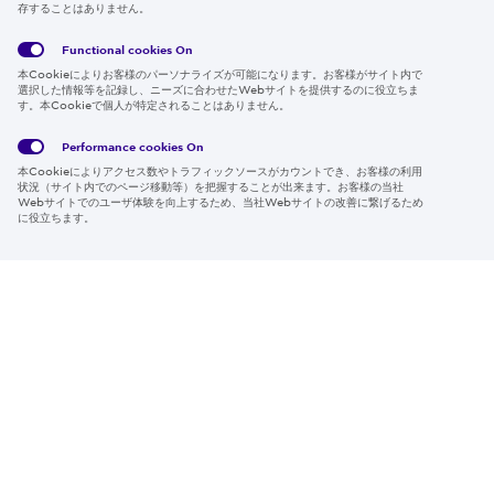
存することはありません。
Follow us
Functional cookies
On
本Cookieによりお客様のパーソナライズが可能になります。お客様がサイト内で
選択した情報等を記録し、ニーズに合わせたWebサイトを提供するのに役立ちま
す。本Cookieで個人が特定されることはありません。
Global
サイト
Social
クッキ
Privacy
利用規
Media
ー情報
Policy
約
Policy
Performance cookies
On
本Cookieによりアクセス数やトラフィックソースがカウントでき、お客様の利用
Region & Language:
Japan | JP
状況（サイト内でのページ移動等）を把握することが出来ます。お客様の当社
Webサイトでのユーザ体験を向上するため、当社Webサイトの改善に繋げるため
© 2026 Sumitomo Electric Industries, Ltd.
に役立ちます。