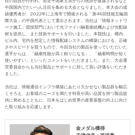
目の競技が行われ、習近平国家主席からの祝辞が披露されるなど
中国国内でたいへん注目を集める大会となりました。本大会の成
績優秀者が、2022年に上海市で開催される「第46回技能五輪国
際大会」の中国代表として選出されます。当社は「情報ネットワ
ーク施工」競技部門において光ファイバ融着接続機および光配線
材を提供し、また技術サポートを行いました。本競技は、構内、
ビル内、宅内を想定した情報配線システムの構築における、正確
さやスピードを競うもので、今回当社の製品を使っていただいた
選手からは、「融着性能が高く頼りになる」、「融着時間が短く
使いやすい」といったコメントをいただきました。また、大会運
営委員会からも当社製品とサポートに対して高い評価をいただき
ました。
当社は、情報通信インフラ構築にあたり欠かせない製品群を幅広
くそろえ、お客様のニーズを満たす特長や高い品質を持つ製品提
供に努めるとともに、日本をはじめ世界の産業基盤の向上に向け
た取り組みを応援します。
金メダル獲得
天津代表：張洪豪