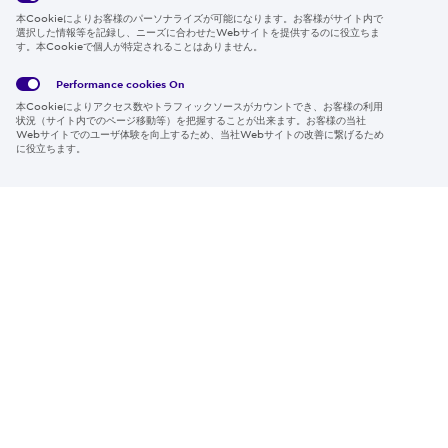
本Cookieによりお客様のパーソナライズが可能になります。お客様がサイト内で
選択した情報等を記録し、ニーズに合わせたWebサイトを提供するのに役立ちま
す。本Cookieで個人が特定されることはありません。
Global
サイト
Social
クッキ
Privacy
利用規
Media
ー情報
Policy
約
Policy
Performance cookies
On
本Cookieによりアクセス数やトラフィックソースがカウントでき、お客様の利用
Region & Language:
Japan | JP
状況（サイト内でのページ移動等）を把握することが出来ます。お客様の当社
Webサイトでのユーザ体験を向上するため、当社Webサイトの改善に繋げるため
© 2026 Sumitomo Electric Industries, Ltd.
に役立ちます。