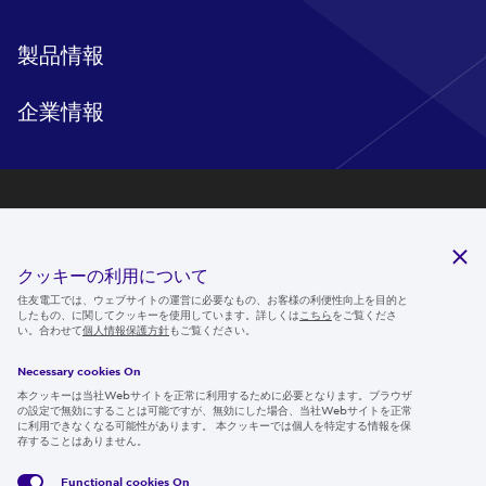
製品情報
企業情報
研究開発
サステナビリティ
クッキーの利用について
ニュースルーム
住友電工では、ウェブサイトの運営に必要なもの、お客様の利便性向上を目的と
したもの、に関してクッキーを使用しています。詳しくは
こちら
をご覧くださ
IR情報
い。合わせて
個人情報保護方針
もご覧ください。
採用情報
Necessary cookies On
本クッキーは当社Webサイトを正常に利用するために必要となります。ブラウザ
の設定で無効にすることは可能ですが、無効にした場合、当社Webサイトを正常
に利用できなくなる可能性があります。 本クッキーでは個人を特定する情報を保
存することはありません。
Follow us
Functional cookies
On