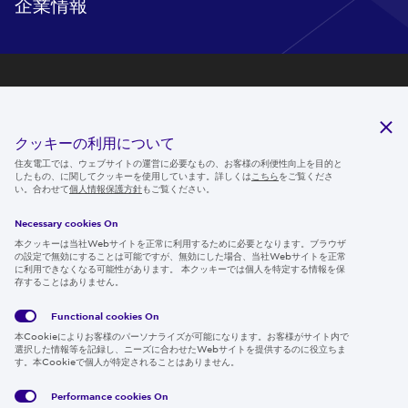
企業情報
研究開発
サステナビリティ
クッキーの利用について
ニュースルーム
住友電工では、ウェブサイトの運営に必要なもの、お客様の利便性向上を目的と
したもの、に関してクッキーを使用しています。詳しくは
こちら
をご覧くださ
IR情報
い。合わせて
個人情報保護方針
もご覧ください。
採用情報
Necessary cookies On
本クッキーは当社Webサイトを正常に利用するために必要となります。ブラウザ
の設定で無効にすることは可能ですが、無効にした場合、当社Webサイトを正常
に利用できなくなる可能性があります。 本クッキーでは個人を特定する情報を保
存することはありません。
Follow us
Functional cookies
On
本Cookieによりお客様のパーソナライズが可能になります。お客様がサイト内で
選択した情報等を記録し、ニーズに合わせたWebサイトを提供するのに役立ちま
す。本Cookieで個人が特定されることはありません。
Global
サイト
Social
クッキ
Privacy
利用規
Media
ー情報
Policy
約
Policy
Performance cookies
On