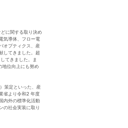
などに関する取り決め
電気導体、フロー電
バオプティクス、産
献してきました。超
力してきました。ま
の地位向上にも努め
S）策定といった、産
省より令和2 年度
国内外の標準化活動
ンの社会実装に取り