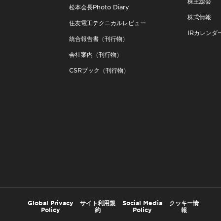
株主総会
松本会長Photo Diary
株式情報
住友電工テクニカルレビュー
IRカレンダ
統合報告書（刊行物）
会社案内（刊行物）
CSRブック（刊行物）
Global Privacy
サイト利用規
Social Media
クッキー情
Policy
約
Policy
報