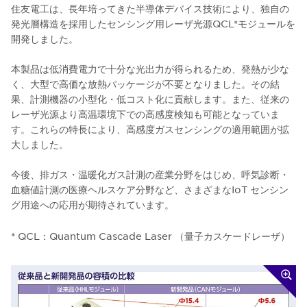
住友電工は、長年培ってきた半導体デバイス技術により、独自の
発光層構造を採用したセンシング用レーザ光源QCL*モジュールを
開発しました。
本製品は低消費電力で十分な光出力が得られるため、発熱が少な
く、大型で高価な放熱パッケージが不要となりました。その結
果、計測機器の小型化・低コスト化に貢献します。また、従来の
レーザ光源より高温環境下での高感度検知も可能となっていま
す。これらの特長により、高感度ガスセンシングの適用範囲が拡
大しました。
今後、排ガス・温暖化ガス計測の産業分野をはじめ、呼気診断・
血糖値計測の医療ヘルスケア分野など、さまざまなIoT センシン
グ用途への応用が期待されています。
* QCL：Quantum Cascade Laser （量子カスケードレーザ）