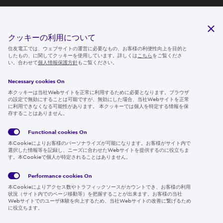
クッキーの利用について
住友電工では、ウェブサイトの運営に必要なもの、お客様の利便性向上を目的と
したもの、に関してクッキーを使用しています。詳しくは
こちら
をご覧くださ
い。合わせて
個人情報保護方針
もご覧ください。
Necessary cookies On
本クッキーは当社Webサイトを正常に利用するために必要となります。ブラウザ
の設定で無効にすることは可能ですが、無効にした場合、当社Webサイトを正常
に利用できなくなる可能性があります。 本クッキーでは個人を特定する情報を保
存することはありません。
Functional cookies
On
本Cookieによりお客様のパーソナライズが可能になります。お客様がサイト内で
選択した情報等を記録し、ニーズに合わせたWebサイトを提供するのに役立ちま
す。本Cookieで個人が特定されることはありません。
Performance cookies
On
本Cookieによりアクセス数やトラフィックソースがカウントでき、お客様の利用
状況（サイト内でのページ移動等）を把握することが出来ます。お客様の当社
Webサイトでのユーザ体験を向上するため、当社Webサイトの改善に繋げるため
に役立ちます。