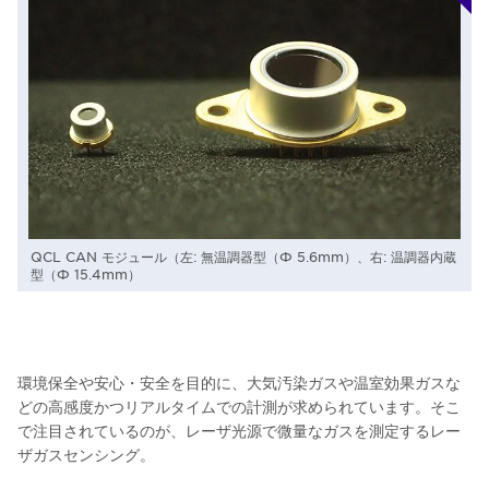
QCL CAN モジュール（左: 無温調器型（Φ 5.6mm）、右: 温調器内蔵
型（Φ 15.4mm）
環境保全や安心・安全を目的に、大気汚染ガスや温室効果ガスな
どの高感度かつリアルタイムでの計測が求められています。そこ
で注目されているのが、レーザ光源で微量なガスを測定するレー
ザガスセンシング。