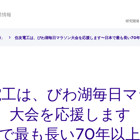
業情報
研究開発
d」
住友電工は、びわ湖毎日マラソン大会を応援します〜日本で最も長い70
電工は、びわ湖毎日マ
大会を応援します
で最も長い70年以