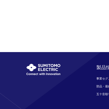
製品
事業セグ
部品・最
五十音順