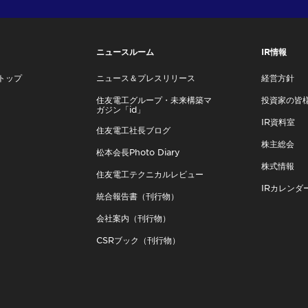
ニュースルーム
IR情報
トップ
ニュース＆プレスリリース
経営方針
住友電工グループ・未来構築マ
投資家の皆
ガジン「id」
IR資料室
住友電工社長ブログ
株主総会
松本会長Photo Diary
株式情報
住友電工テクニカルレビュー
IRカレンダ
統合報告書（刊行物）
会社案内（刊行物）
CSRブック（刊行物）