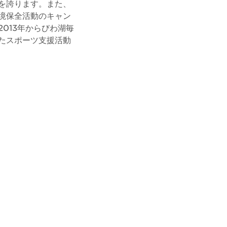
を誇ります。また、
境保全活動のキャン
013年からびわ湖毎
たスポーツ支援活動