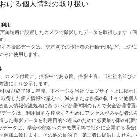
おける個人情報の取り扱い
、利用
上記実施場所に設置したカメラで撮影したデータを取得します（
す）。
取得する撮影データは、交差点での歩行者の行動予測など、上記
のみに使用します。
等
施中、カメラ付近に、撮影中である旨、撮影主旨、当社社名並び
方法により公示します。
実施中及び終了後１年間、本ページを当社ウェブサイト上に掲示
より取得した個人情報の漏えい、滅失またはき損の防止その他個
る個人情報保護規程に基づいた管理体制のもとで安全管理措
撮影データは、利用目的を達成するためにアクセスが必要な者の
得した撮影データを利用目的の達成のために必要最小限の範囲
の撮影データは、学会や顧客へのデモ展示等で社外に公開する場合
画像加工致します。その他の目的で、第三者に提供しません。