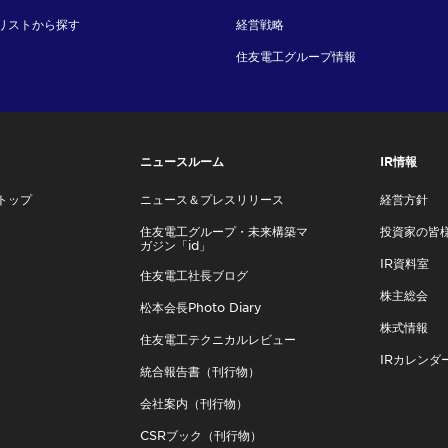
リストから探す
経営戦略
住友電工グループ情報
ニュースルーム
IR情報
トップ
ニュース＆プレスリリース
経営方針
住友電工グループ・未来構築マ
投資家の皆
ガジン「id」
IR資料室
住友電工社長ブログ
株主総会
松本会長Photo Diary
株式情報
住友電工テクニカルレビュー
IRカレンダ
統合報告書（刊行物）
会社案内（刊行物）
CSRブック（刊行物）