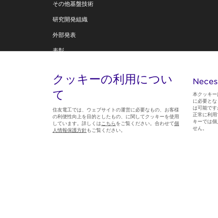
その他基盤技術
研究開発組織
外部発表
表彰
住友電工テクニカルレビュー
クッキーの利用につい
Neces
技術創造への思い
て
本クッキー
に必要とな
は可能です
住友電工では、ウェブサイトの運営に必要なもの、お客様
正常に利用
の利便性向上を目的としたもの、に関してクッキーを使用
キーでは個
しています。詳しくは
こちら
をご覧ください。合わせて
個
Follow us
せん。
人情報保護方針
もご覧ください。