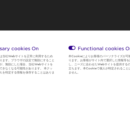
sary cookies On
Functional cookies
O
は当社Webサイトを正常に利用するため
本Cookieによりお客様のパーソナライズが可
ります。ブラウザの設定で無効にすること
ります。お客様がサイト内で選択した情報等を
が、無効にした場合、当社Webサイトを
し、ニーズに合わせたWebサイトを提供する
できなくなる可能性があります。 本クッ
立ちます。本Cookieで個人が特定されること
人を特定する情報を保存することはありま
ません。
Global Privacy
サイト利用規
Social Media
クッキー情
Policy
約
Policy
報