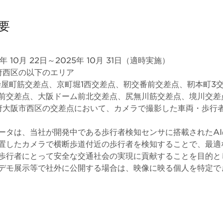
要
 10月 22日～2025年 10月 31日（適時実施）
府西区の以下のエリア
染屋町筋交差点、京町堀1西交差点、靭交番前交差点、靭本町3
前交差点、大阪ドーム前北交差点、尻無川筋交差点、境川交差
大阪市西区の交差点において、カメラで撮影した車両・歩行
ータは、当社が開発中である歩行者検知センサに搭載されたA
置したカメラで横断歩道付近の歩行者を検知することで、最適
歩行者にとって安全な交通社会の実現に貢献することを目的と
デモ展示等で社外に公開する場合は、映像に映る個人を特定で