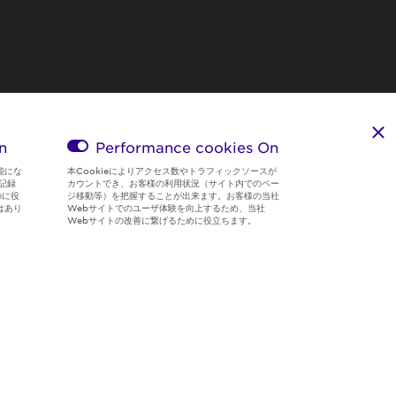
n
Performance cookies
On
能にな
本Cookieによりアクセス数やトラフィックソースが
記録
カウントでき、お客様の利用状況（サイト内でのペー
のに役
ジ移動等）を把握することが出来ます。お客様の当社
はあり
Webサイトでのユーザ体験を向上するため、当社
Webサイトの改善に繋げるために役立ちます。
Region & Language:
Japan | JP
© 2026 Sumitomo Electric Industries, Ltd.