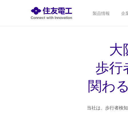
製品情報
企
大
歩行
関わ
当社は、歩行者検知