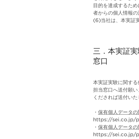
目的を達成するため
者からの個人情報の
(6)当社は、本実
三．本実証実
窓口
本実証実験に関する
担当窓口へ送付願い
くだされば送付いた
・
保有個人データの
https://sei.co.jp
・
保有個人データの
https://sei.co.jp