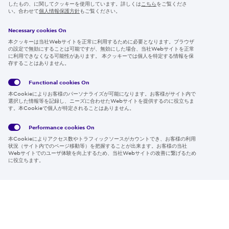
したもの、に関してクッキーを使用しています。詳しくは
こちら
をご覧くださ
IR情報
い。合わせて
個人情報保護方針
もご覧ください。
採用情報
Necessary cookies On
本クッキーは当社Webサイトを正常に利用するために必要となります。ブラウザ
の設定で無効にすることは可能ですが、無効にした場合、当社Webサイトを正常
に利用できなくなる可能性があります。 本クッキーでは個人を特定する情報を保
存することはありません。
Follow us
Functional cookies
On
本Cookieによりお客様のパーソナライズが可能になります。お客様がサイト内で
選択した情報等を記録し、ニーズに合わせたWebサイトを提供するのに役立ちま
す。本Cookieで個人が特定されることはありません。
Global
サイト
Social
クッキ
Privacy
利用規
Media
ー情報
Policy
約
Policy
Performance cookies
On
本Cookieによりアクセス数やトラフィックソースがカウントでき、お客様の利用
Region & Language:
Japan | JP
状況（サイト内でのページ移動等）を把握することが出来ます。お客様の当社
Webサイトでのユーザ体験を向上するため、当社Webサイトの改善に繋げるため
© 2026 Sumitomo Electric Industries, Ltd.
に役立ちます。