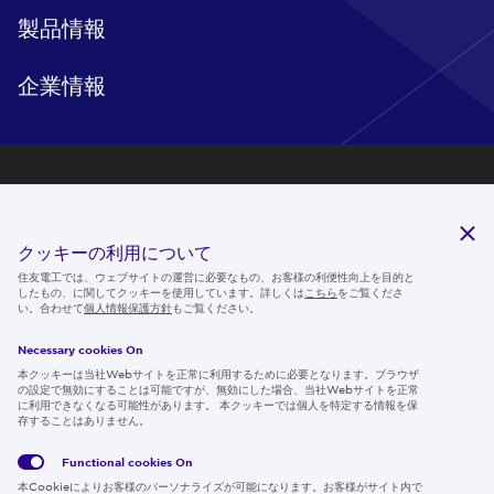
製品情報
企業情報
研究開発
サステナビリティ
クッキーの利用について
ニュースルーム
住友電工では、ウェブサイトの運営に必要なもの、お客様の利便性向上を目的と
したもの、に関してクッキーを使用しています。詳しくは
こちら
をご覧くださ
IR情報
い。合わせて
個人情報保護方針
もご覧ください。
採用情報
Necessary cookies On
本クッキーは当社Webサイトを正常に利用するために必要となります。ブラウザ
の設定で無効にすることは可能ですが、無効にした場合、当社Webサイトを正常
に利用できなくなる可能性があります。 本クッキーでは個人を特定する情報を保
存することはありません。
Follow us
Functional cookies
On
本Cookieによりお客様のパーソナライズが可能になります。お客様がサイト内で