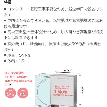
特長
■ コンクリート基礎工事不要なため、最速半日で設置でき
ます。
■ 屋内にも設置できるため、塩害地域や豪雪地域のご家庭
にも最適です。
■ 完全密閉型の筐体設計のため、脱衣所など高湿度な環境
下にも設置できます。
■ 室外機（11～14畳向け）体積比で最大30%減
（※当社
※
調べ）
■ 重量：54 kg
■ 体積：115 L