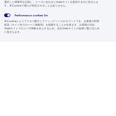
選択した情報等を記録し、ニーズに合わせたWebサイトを提供するのに役立ちま
す。本Cookieで個人が特定されることはありません。
Global
サイト
Social
クッキ
Privacy
利用規
Media
ー情報
Policy
約
Policy
Performance cookies
On
本Cookieによりアクセス数やトラフィックソースがカウントでき、お客様の利用
Region & Language:
Japan | JP
状況（サイト内でのページ移動等）を把握することが出来ます。お客様の当社
Webサイトでのユーザ体験を向上するため、当社Webサイトの改善に繋げるため
© 2026 Sumitomo Electric Industries, Ltd.
に役立ちます。