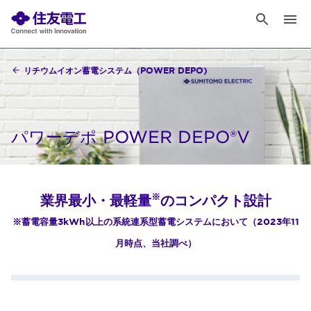
リチウムイオン蓄電システム（POWER DEPO)
パワーデポ POWER DEPO®V
※
業界最小・最軽量
のコンパクト設計
※蓄電容量3kWh以上の系統連系型蓄電システムにおいて（2023年11
月時点、当社調べ）