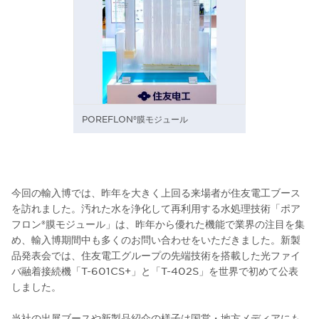
POREFLON®膜モジュール
今回の輸入博では、昨年を大きく上回る来場者が住友電工ブース
を訪れました。汚れた水を浄化して再利用する水処理技術「ポア
フロン®膜モジュール」は、昨年から優れた機能で業界の注目を集
め、輸入博期間中も多くのお問い合わせをいただきました。新製
品発表会では、住友電工グループの先端技術を搭載した光ファイ
バ融着接続機「T-601CS+」と「T-402S」を世界で初めて公表
しました。
当社の出展ブースや新製品紹介の様子は国営・地方メディアにも