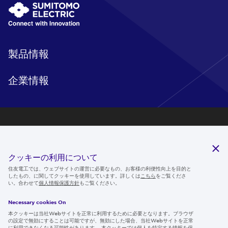
製品情報
企業情報
研究開発
サステナビリティ
クッキーの利用について
ニュースルーム
住友電工では、ウェブサイトの運営に必要なもの、お客様の利便性向上を目的と
したもの、に関してクッキーを使用しています。詳しくは
こちら
をご覧くださ
IR情報
い。合わせて
個人情報保護方針
もご覧ください。
採用情報
Necessary cookies On
本クッキーは当社Webサイトを正常に利用するために必要となります。ブラウザ
の設定で無効にすることは可能ですが、無効にした場合、当社Webサイトを正常
に利用できなくなる可能性があります。 本クッキーでは個人を特定する情報を保