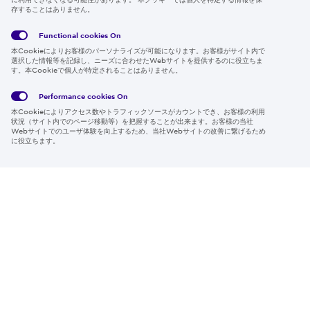
存することはありません。
Follow us
Functional cookies
On
本Cookieによりお客様のパーソナライズが可能になります。お客様がサイト内で
選択した情報等を記録し、ニーズに合わせたWebサイトを提供するのに役立ちま
す。本Cookieで個人が特定されることはありません。
Global
サイト
Social
クッキ
Privacy
利用規
Media
ー情報
Policy
約
Policy
Performance cookies
On
本Cookieによりアクセス数やトラフィックソースがカウントでき、お客様の利用
Region & Language:
Japan | JP
状況（サイト内でのページ移動等）を把握することが出来ます。お客様の当社
Webサイトでのユーザ体験を向上するため、当社Webサイトの改善に繋げるため
© 2026 Sumitomo Electric Industries, Ltd.
に役立ちます。