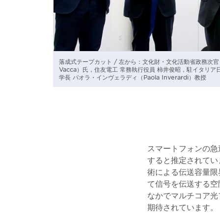
落成式テープカット / 左から：文化財・文化活動省政務次官 ジ
Vacca）氏，住友電工 常務執行役員 柿井俊昭，駐イタリ
学長 パオラ・インヴェラディ（Paola Inverardi）教授
スマートフォンの急
すると推定されてい
術による伝送容量限
て信号を伝送する空間分
なかでマルチコア光
期待されています。