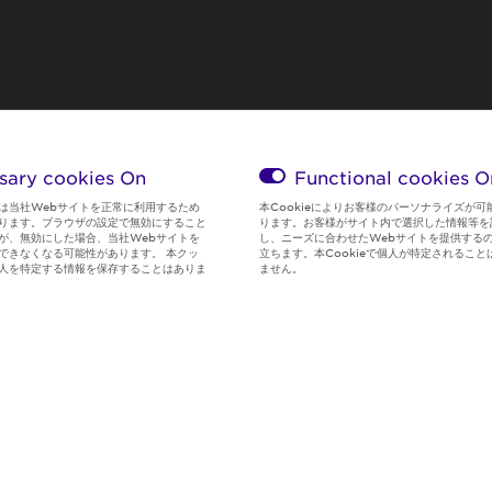
sary cookies On
Functional cookies
O
は当社Webサイトを正常に利用するため
本Cookieによりお客様のパーソナライズが可
ります。ブラウザの設定で無効にすること
ります。お客様がサイト内で選択した情報等を
が、無効にした場合、当社Webサイトを
し、ニーズに合わせたWebサイトを提供する
できなくなる可能性があります。 本クッ
立ちます。本Cookieで個人が特定されること
人を特定する情報を保存することはありま
ません。
Global Privacy
サイト利用規
Social Media
クッキー情
Policy
約
Policy
報