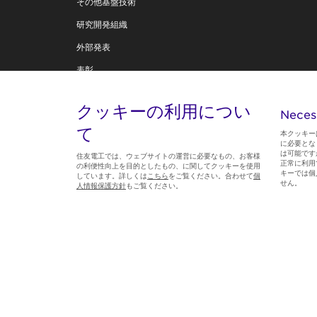
その他基盤技術
研究開発組織
外部発表
表彰
住友電工テクニカルレビュー
クッキーの利用につい
Neces
技術創造への思い
て
本クッキー
に必要とな
は可能です
住友電工では、ウェブサイトの運営に必要なもの、お客様
正常に利用
の利便性向上を目的としたもの、に関してクッキーを使用
キーでは個
しています。詳しくは
こちら
をご覧ください。合わせて
個
Follow us
せん。
人情報保護方針
もご覧ください。