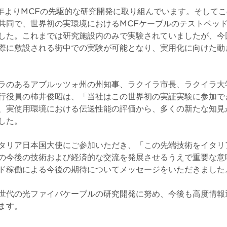
9年よりMCFの先駆的な研究開発に取り組んでいます。そして
共同で、世界初の実環境におけるMCFケーブルのテストベッ
した。これまでは研究施設内のみで実験されていましたが、今
際に敷設される街中での実験が可能となり、実用化に向けた動
ラのあるアブルッツォ州の州知事、ラクイラ市長、ラクイラ大
行役員の柿井俊昭は、「当社はこの世界初の実証実験に参加で
、実使用環境における伝送性能の評価から、多くの新たな知見
した。
タリア日本国大使にご参加いただき、「この先端技術をイタリ
の今後の技術および経済的な交流を発展させるうえで重要な意
ド稼働による今後の期待についてメッセージをいただきました
世代の光ファイバケーブルの研究開発に努め、今後も高度情報
ます。