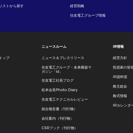
リストから探す
経営戦略
住友電工グループ情報
ニュースルーム
IR情報
トップ
ニュース＆プレスリリース
経営方針
住友電工グループ・未来構築マ
投資家の皆
ガジン「id」
IR資料室
住友電工社長ブログ
株主総会
松本会長Photo Diary
株式情報
住友電工テクニカルレビュー
IRカレンダ
統合報告書（刊行物）
会社案内（刊行物）
CSRブック（刊行物）