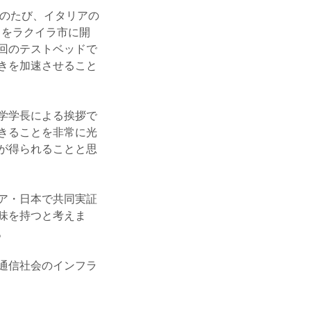
このたび、イタリアの
ドをラクイラ市に開
回のテストベッドで
きを加速させること
学学長による挨拶で
きることを非常に光
が得られることと思
ア・日本で共同実証
味を持つと考えま
。
通信社会のインフラ