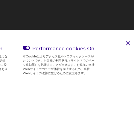
n
Performance cookies
On
能にな
本Cookieによりアクセス数やトラフィックソースが
記録
カウントでき、お客様の利用状況（サイト内でのペー
のに役
ジ移動等）を把握することが出来ます。お客様の当社
はあり
Webサイトでのユーザ体験を向上するため、当社
Webサイトの改善に繋げるために役立ちます。
Region & Language:
Japan | JP
© 2026 Sumitomo Electric Industries, Ltd.