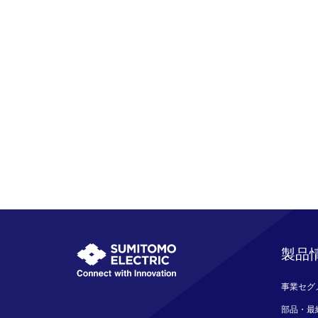
製品
事業セグ
部品・最