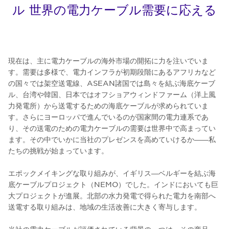
ル 世界の電力ケーブル需要に応える
現在は、主に電力ケーブルの海外市場の開拓に力を注いでいま
す。需要は多様で、電力インフラが初期段階にあるアフリカなど
の国々では架空送電線、ASEAN諸国では島々を結ぶ海底ケーブ
ル、台湾や韓国、日本ではオフショアウィンドファーム（洋上風
力発電所）から送電するための海底ケーブルが求められていま
す。さらにヨーロッパで進んでいるのが国家間の電力連系であ
り、その送電のための電力ケーブルの需要は世界中で高まってい
ます。その中でいかに当社のプレゼンスを高めていけるか――私
たちの挑戦が始まっています。
エポックメイキングな取り組みが、イギリス―ベルギーを結ぶ海
底ケーブルプロジェクト（NEMO）でした。インドにおいても巨
大プロジェクトが進展。北部の水力発電で得られた電力を南部へ
送電する取り組みは、地域の生活改善に大きく寄与します。