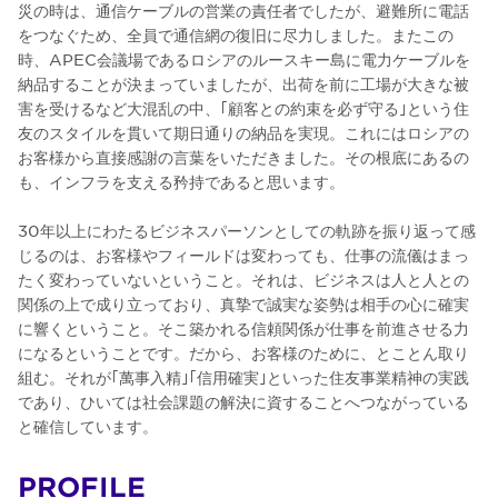
災の時は、通信ケーブルの営業の責任者でしたが、避難所に電話
をつなぐため、全員で通信網の復旧に尽力しました。またこの
時、APEC会議場であるロシアのルースキー島に電力ケーブルを
納品することが決まっていましたが、出荷を前に工場が大きな被
害を受けるなど大混乱の中、｢顧客との約束を必ず守る｣という住
友のスタイルを貫いて期日通りの納品を実現。これにはロシアの
お客様から直接感謝の言葉をいただきました。その根底にあるの
も、インフラを支える矜持であると思います。
30年以上にわたるビジネスパーソンとしての軌跡を振り返って感
じるのは、お客様やフィールドは変わっても、仕事の流儀はまっ
たく変わっていないということ。それは、ビジネスは人と人との
関係の上で成り立っており、真摯で誠実な姿勢は相手の心に確実
に響くということ。そこ築かれる信頼関係が仕事を前進させる力
になるということです。だから、お客様のために、とことん取り
組む。それが｢萬事入精｣｢信用確実｣といった住友事業精神の実践
であり、ひいては社会課題の解決に資することへつながっている
と確信しています。
PROFILE