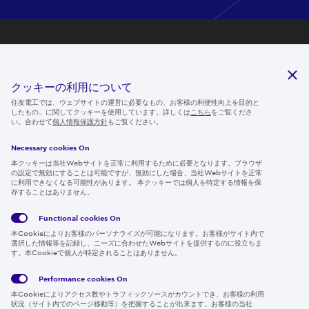
研究開発
サステナビリティ
クッキーの利用について
ニュースルーム
住友電工では、ウェブサイトの運営に必要なもの、お客様の利便性向上を目的と
したもの、に関してクッキーを使用しています。詳しくは
こちら
をご覧くださ
IR情報
い。合わせて
個人情報保護方針
もご覧ください。
採用情報
Necessary cookies On
本クッキーは当社Webサイトを正常に利用するために必要となります。ブラウザ
の設定で無効にすることは可能ですが、無効にした場合、当社Webサイトを正常
に利用できなくなる可能性があります。 本クッキーでは個人を特定する情報を保
存することはありません。
Follow us
Functional cookies
On
本Cookieによりお客様のパーソナライズが可能になります。お客様がサイト内で
選択した情報等を記録し、ニーズに合わせたWebサイトを提供するのに役立ちま
す。本Cookieで個人が特定されることはありません。
Global
サイト
Social
クッキ
Privacy
利用規
Media
ー情報
Policy
約
Policy
Performance cookies
On
本Cookieによりアクセス数やトラフィックソースがカウントでき、お客様の利用
Region & Language:
Japan | JP
状況（サイト内でのページ移動等）を把握することが出来ます。お客様の当社