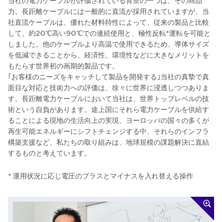
当社の電力ケーブルが評価されている背景の一つは、その商品
力。長距離ケーブルには一般的に直流が採用されていますが、当
社直流ケーブルは、優れた材料特性によって、従来の製品と比較
して、約20℃高い90℃での連続使用と、極性反転*運転を可能と
しました。他のケーブルより高温で使用できるため、導体サイズ
を低減できることから、経済性、環境性などに大きなメリットを
もたらす世界初の画期的製品です。
｢お客様のニーズをキャッチして製品を開発する｣当社の真摯で真
面目な対応と技術力への評価は、徐々に世界に浸透しつつありま
す。長距離電力ケーブルにおいて当社は、世界トップレベルの技
術という自負があります。途上国にそれら電力ケーブルを供給す
ることによる現地の生活向上の実現、ヨーロッパの国々の多くが
再生可能エネルギーにシフトチェンジする中、それらのインフラ
構築支援など、私たちの取り組みは、地球規模の課題解決に直結
するものと考えています。
* 運用状況に応じ電圧のプラスとマイナスを入れ替える操作