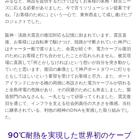
みるなど、商品を提供するだけではなくお客様の業務・経営ニー
ズに応える必要がありました。今で言うソリューション提案です
ね。｢お客様のために｣ という一心で、東奔西走して成し遂げたプ
ロジェクトでした。
阪神・淡路大震災の復旧対応も記憶に刻まれています。震災直
後、お客様には自転車で駆けつけ、陸路が寸断されていた神戸に
はチャーター船で渡りました。余震が続く中、電力ケーブル復旧
のためにお客様と打ち合わせしたことが忘れられません。被災現
場に直面して｢何とかしなければ｣という想いが自分を突き動かし
ていたと思います。復旧の象徴として神戸ポートタワーに灯りを
ともしてほしいという要望を受けてお客様と尽力。また、ポート
アイランドにかかる橋の両側に布設された電力ケーブルが切れる
と全島停電の危険があり、その回避のためにも奔走しました。製
造部門のみなさんも、一丸となって頑張ってくれました。震災復
旧を通じて、インフラを支える社会的責任の大きさを痛感。当社
に継承されている、利他の精神のDNAを実感した取り組みでし
た。
90℃耐熱を実現した世界初のケーブ