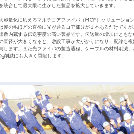
を統合して最大限に生かした製品を拡大していきます。
大容量化に応えるマルチコアファイバ（MCF）ソリューショ
は髪の毛ほどの直径に光が通るコア部分が１本あるだけですが、
複数内蔵する伝送密度の高い製品です。伝送量の増加にともな
の直径が大きくなると、敷設工事が大がかりになり、配線も複
与します。また光ファイバの製造過程、ケーブルの材料削減、
O
削減にも大きく貢献します。
2