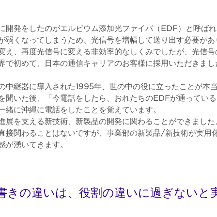
に開発をしたのがエルビウム添加光ファイバ（EDF）と呼ば
が弱くなってしまうため、光信号を増幅して送り出す必要があ
変え、再度光信号に変える非効率的なしくみでしたが、光信号
界で初めて、日本の通信キャリアのお客様に採用いただきまし
の中継器に導入された1995年、世の中の役に立ったことが本
を聞いた後、「今電話をしたら、おれたちのEDFが通ってい
一緒に沖縄に電話をしたことを覚えています。
進展を支える新技術、新製品の開発に関わることができました
直接関わることはないですが、事業部の新製品/新技術が実用
感が湧いてきます。
書きの違いは、役割の違いに過ぎないと