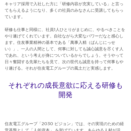
キャリア採用で入社した方に「研修内容が充実している」と言っ
てもらえるようになり、多くの社員のみなさんに受講してもらっ
ています。
研修も仕事と同様に、社員1人ひとりがまじめに、やるべきことを
やり遂げてくれています。自社ながら大変なパワーだなと感心し
ます。住友事業精神の基本である「萬事入精（ばんじにっせ
い）」、一人の人間として、何事に対しても誠心誠意を尽くす人
であれ、という考えが身についているからでしょう。そうやって
日々奮闘する先輩たちを見て、次の世代も誠意を持って何事もや
り遂げる。それが住友電工グループの風土だと実感します。
それぞれの成長意欲に応える研修も
開発
住友電工グループ「2030 ビジョン」では、その実現のための経
営基盤として「人的資本」 を挙げています。あらゆる人材が活