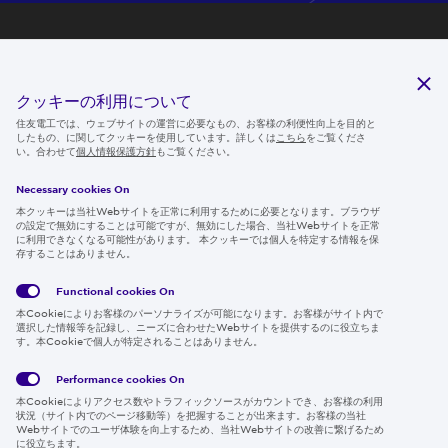
研究開発
サステナビリティ
クッキーの利用について
ニュースルーム
住友電工では、ウェブサイトの運営に必要なもの、お客様の利便性向上を目的と
したもの、に関してクッキーを使用しています。詳しくは
こちら
をご覧くださ
IR情報
い。合わせて
個人情報保護方針
もご覧ください。
採用情報
Necessary cookies On
本クッキーは当社Webサイトを正常に利用するために必要となります。ブラウザ
の設定で無効にすることは可能ですが、無効にした場合、当社Webサイトを正常
に利用できなくなる可能性があります。 本クッキーでは個人を特定する情報を保
存することはありません。
Follow us
Functional cookies
On
本Cookieによりお客様のパーソナライズが可能になります。お客様がサイト内で
選択した情報等を記録し、ニーズに合わせたWebサイトを提供するのに役立ちま
す。本Cookieで個人が特定されることはありません。
Global
サイト
Social
クッキ
Privacy
利用規
Media
ー情報
Policy
約
Policy
Performance cookies
On
本Cookieによりアクセス数やトラフィックソースがカウントでき、お客様の利用
Region & Language:
Japan | JP
状況（サイト内でのページ移動等）を把握することが出来ます。お客様の当社
Webサイトでのユーザ体験を向上するため、当社Webサイトの改善に繋げるため
© 2026 Sumitomo Electric Industries, Ltd.
に役立ちます。