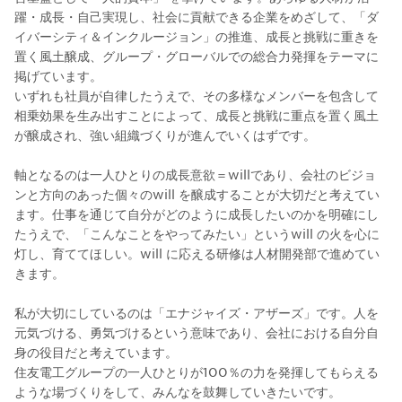
躍・成長・自己実現し、社会に貢献できる企業をめざして、「ダ
イバーシティ＆インクルージョン」の推進、成長と挑戦に重きを
置く風土醸成、グループ・グローバルでの総合力発揮をテーマに
掲げています。
いずれも社員が自律したうえで、その多様なメンバーを包含して
相乗効果を生み出すことによって、成長と挑戦に重点を置く風土
が醸成され、強い組織づくりが進んでいくはずです。
軸となるのは一人ひとりの成長意欲＝willであり、会社のビジョ
ンと方向のあった個々のwill を醸成することが大切だと考えてい
ます。仕事を通じて自分がどのように成長したいのかを明確にし
たうえで、「こんなことをやってみたい」というwill の火を心に
灯し、育ててほしい。will に応える研修は人材開発部で進めてい
きます。
私が大切にしているのは「エナジャイズ・アザーズ」です。人を
元気づける、勇気づけるという意味であり、会社における自分自
身の役目だと考えています。
住友電工グループの一人ひとりが100％の力を発揮してもらえる
ような場づくりをして、みんなを鼓舞していきたいです。