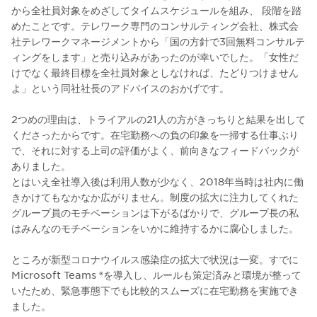
から全社員対象をめざしてタイムスケジュールを組み、 段階を踏
めたことです。テレワーク専門のコンサルティング会社、株式会
社テレワークマネージメントから「国の方針で3回無料コンサルテ
ィングをします」と売り込みがあったのが幸いでした。「女性だ
けでなく最終目標を全社員対象としなければ、たどりつけません
よ」という同社社長のアドバイスのおかげです。
2つめの理由は、トライアルの21人の方がきっちりと結果を出して
くださったからです。在宅勤務への負の印象を一掃する仕事ぶり
で、それに対する上司の評価がよく、前向きなフィードバックが
ありました。
とはいえ全社導入後は利用人数が少なく、2018年当時は社内に働
きかけてもなかなか広がりません。制度の拡大に注力してくれた
グループ員のモチベーションは下がるばかりで、グループ長の私
はみんなのモチベーションをいかに維持するかに腐心しました。
ところが新型コロナウイルス感染症の拡大で状況は一変。すでに
Microsoft Teams ®を導入し、ルールも策定済みと環境が整って
いたため、緊急事態下でも比較的スムーズに在宅勤務を実施でき
ました。