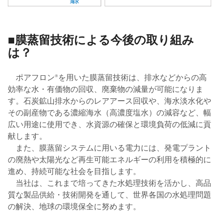
■膜蒸留技術による今後の取り組み
は？
ポアフロン®を用いた膜蒸留技術は、排水などからの高
効率な水・有価物の回収、廃棄物の減量が可能になりま
す。石炭鉱山排水からのレアアース回収や、海水淡水化や
その副産物である濃縮海水（高濃度塩水）の減容など、幅
広い用途に使用でき、水資源の確保と環境負荷の低減に貢
献します。
また、膜蒸留システムに用いる電力には、発電プラント
の廃熱や太陽光など再生可能エネルギーの利用を積極的に
進め、持続可能な社会を目指します。
当社は、これまで培ってきた水処理技術を活かし、高品
質な製品供給・技術開発を通して、世界各国の水処理問題
の解決、地球の環境保全に努めます。