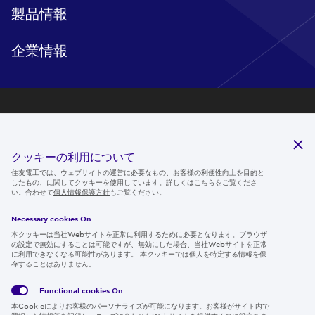
製品情報
企業情報
研究開発
サステナビリティ
クッキーの利用について
ニュースルーム
住友電工では、ウェブサイトの運営に必要なもの、お客様の利便性向上を目的と
したもの、に関してクッキーを使用しています。詳しくは
こちら
をご覧くださ
IR情報
い。合わせて
個人情報保護方針
もご覧ください。
採用情報
Necessary cookies On
本クッキーは当社Webサイトを正常に利用するために必要となります。ブラウザ
の設定で無効にすることは可能ですが、無効にした場合、当社Webサイトを正常
に利用できなくなる可能性があります。 本クッキーでは個人を特定する情報を保
存することはありません。
Follow us
Functional cookies
On
本Cookieによりお客様のパーソナライズが可能になります。お客様がサイト内で