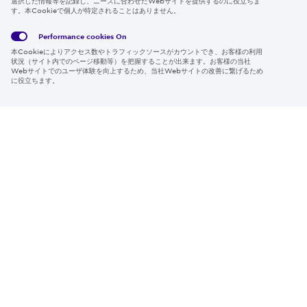
選択した情報等を記録し、ニーズに合わせたWebサイトを提供するのに役立ちま
す。本Cookieで個人が特定されることはありません。
Global
サイト
Social
クッキ
Privacy
利用規
Media
ー情報
Policy
約
Policy
Performance cookies
On
本Cookieによりアクセス数やトラフィックソースがカウントでき、お客様の利用
Region & Language:
Japan | JP
状況（サイト内でのページ移動等）を把握することが出来ます。お客様の当社
Webサイトでのユーザ体験を向上するため、当社Webサイトの改善に繋げるため
© 2026 Sumitomo Electric Industries, Ltd.
に役立ちます。