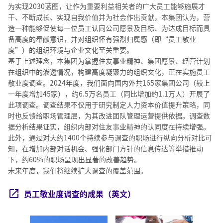
为实现2030蓝图，让作为重要利益相关者的广大员工能够施展才
干、不断成长、实现自我价值并为社会作出贡献，本集团认为，营
造一种能够促使每一位员工认同公司愿景及目标、为达成目标而具
备高度的奉献意识，并对组织怀有强烈归属感（即“员工敬业
度”）的组织环境与企业文化至关重要。
基于上述理念，本集团为掌握住友事业精神、集团愿景、经营计划
在组织中的渗透情况，构建高度凝聚力的组织文化，正在实施员工
敬业度调查。2024年度，我们面向国内外共165家集团公司（较上
一年度增加45家），约6.5万名员工（同比增加约1.1万人）开展了
此项调查。调查结果不仅用于研究制定人力资本价值提升策略，同
时也反馈给职场管理层，为其改进团队管理运营提供依据。调查数
据分析结果证实，组织内部对住友事业精神的认同度在持续增强。
此外，通过对大约1400个持续参与调查的职场进行纵向分析对比可
知，在增加内部对话机会、强化部门方针的信息传达等举措推动
下，约60%的职场呈现出显著的改善趋势。
未来年度，我们将继续扩大调查的覆盖范围。
员工敬业度调查的成果（英文）