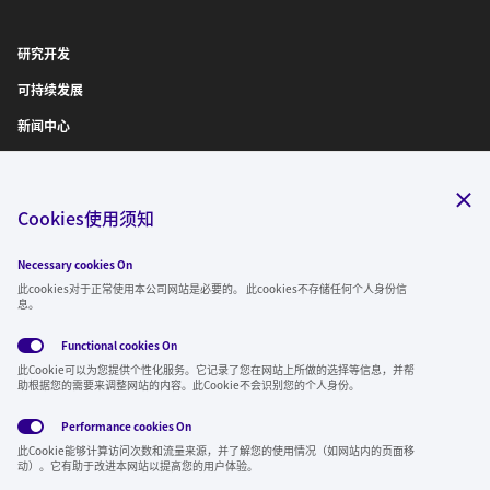
研究开发
可持续发展
新闻中心
IR信息
诚聘英才
Cookies使用须知
Necessary cookies On
关注我们
此cookies对于正常使用本公司网站是必要的。 此cookies不存储任何个人身份信
息。
Functional cookies
On
此Cookie可以为您提供个性化服务。它记录了您在网站上所做的选择等信息，并帮
全球隐私政
使用条
社交媒体方
Cookies
助根据您的需要来调整网站的内容。此Cookie不会识别您的个人身份。
策
款
针
Performance cookies
On
Region & Language:
China | CN
此Cookie能够计算访问次数和流量来源，并了解您的使用情况（如网站内的页面移
© 2026 Sumitomo Electric Industries, Ltd.
动）。它有助于改进本网站以提高您的用户体验。