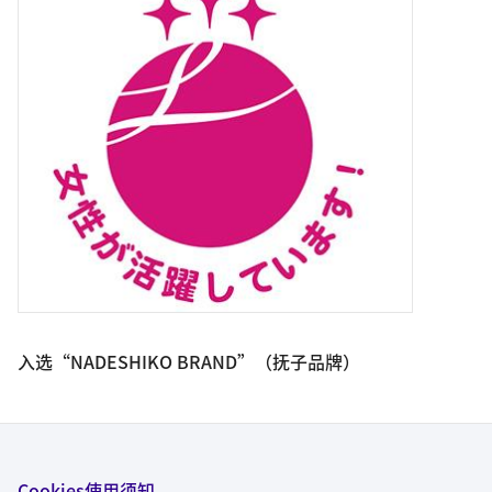
入选“NADESHIKO BRAND”（抚子品牌）
作为在女性活跃推进方面表现优异、并重视“中长期企业价值提
升”的上市公司，住友电工于2024年3月被日本经济产业省及东京
Cookies使用须知
证券交易所评选为2023年度“NADESHIKO BRAND”。本公司此前