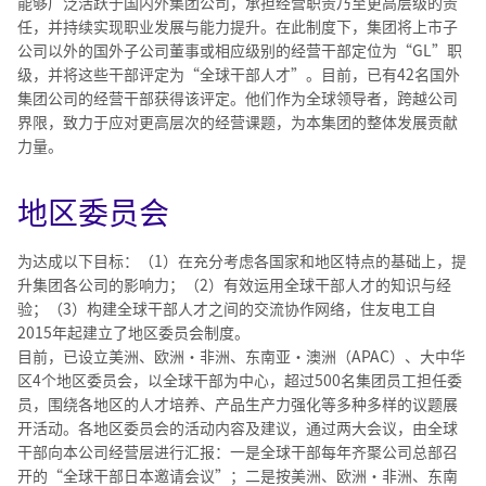
能够广泛活跃于国内外集团公司，承担经营职责乃至更高层级的责
任，并持续实现职业发展与能力提升。在此制度下，集团将上市子
公司以外的国外子公司董事或相应级别的经营干部定位为“GL”职
级，并将这些干部评定为“全球干部人才”。目前，已有42名国外
集团公司的经营干部获得该评定。他们作为全球领导者，跨越公司
界限，致力于应对更高层次的经营课题，为本集团的整体发展贡献
力量。
地区委员会
为达成以下目标：（1）在充分考虑各国家和地区特点的基础上，提
升集团各公司的影响力；（2）有效运用全球干部人才的知识与经
验；（3）构建全球干部人才之间的交流协作网络，住友电工自
2015年起建立了地区委员会制度。
目前，已设立美洲、欧洲・非洲、东南亚・澳洲（APAC）、大中华
区4个地区委员会，以全球干部为中心，超过500名集团员工担任委
员，围绕各地区的人才培养、产品生产力强化等多种多样的议题展
开活动。各地区委员会的活动内容及建议，通过两大会议，由全球
干部向本公司经营层进行汇报：一是全球干部每年齐聚公司总部召
开的“全球干部日本邀请会议”；二是按美洲、欧洲・非洲、东南