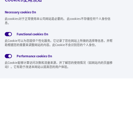
亦曾于2016、2018、2020、2021、2023年度共5次入选。
Necessary cookies On
此cookies对于正常使用本公司网站是必要的。 此cookies不存储任何个人身份信
息。
Functional cookies
On
此Cookie可以为您提供个性化服务。它记录了您在网站上所做的选择等信息，并帮
助根据您的需要来调整网站的内容。此Cookie不会识别您的个人身份。
Performance cookies
On
此Cookie能够计算访问次数和流量来源，并了解您的使用情况（如网站内的页面移
动）。它有助于改进本网站以提高您的用户体验。
入选“Next NADESHIKO双职工育儿支持企业”
“Next NADESHIKO双职工育儿支持企业”是一项由日本经济产业
省颁发的认证，面向致力于通过推动女性职业发展以提升企业价值
的上市公司，旨在表彰在支持员工兼顾工作与育儿、推动性别平等
方面具有突出表现的上市公司。本公司于2025年3月获得此项认
证。