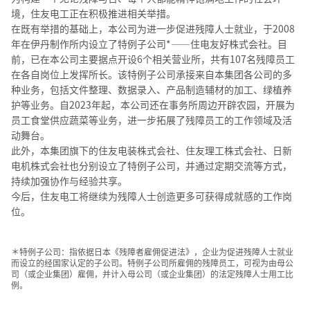
境，住友电工正在积极推进相关举措。
在既有举措的基础上，本公司为进一步促进残障人士就业，于2008
年在伊丹制作所内设立了特例子公司*——住电友好株式会社。目
前，已在本公司主要据点开设6个相关营业所，共有107名残障员工
在各自岗位上发挥所长。该特例子公司承接来自本集团各公司的多
种业务，包括文件整理、数据录入、产品制造辅材的加工、绿植养
护等业务。自2023年起，本公司还在事务所周边开辟农园，开展为
员工食堂供应蔬菜等业务，进一步拓展了残障员工的工作领域及活
动舞台。
此外，本集团旗下的住友电装株式会社、住友理工株式会社、日新
电机株式会社也分别设立了特例子公司，并通过定期交流等方式，
持续加强协作与经验共享。
今后，住友电工将继续为残障人士创造更多可获得成就感的工作岗
位。
＊特例子公司：指依据日本《残障者雇佣促进法》，企业为促进残障人士就业
而设立的经国家认定的子公司。特例子公司所雇佣的残障员工，可视为由母公
司（或企业集团）雇佣，并计入母公司（或企业集团）的法定残障人士用工比
例。