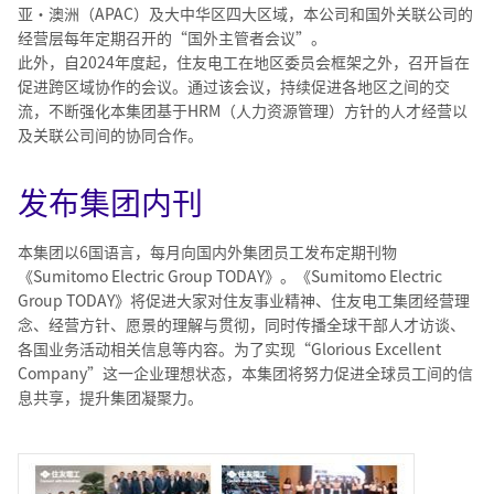
亚・澳洲（APAC）及大中华区四大区域，本公司和国外关联公司的
经营层每年定期召开的“国外主管者会议”。
此外，自2024年度起，住友电工在地区委员会框架之外，召开旨在
促进跨区域协作的会议。通过该会议，持续促进各地区之间的交
流，不断强化本集团基于HRM（人力资源管理）方针的人才经营以
及关联公司间的协同合作。
发布集团内刊
本集团以6国语言，每月向国内外集团员工发布定期刊物
《Sumitomo Electric Group TODAY》。《Sumitomo Electric
Group TODAY》将促进大家对住友事业精神、住友电工集团经营理
念、经营方针、愿景的理解与贯彻，同时传播全球干部人才访谈、
各国业务活动相关信息等内容。为了实现“Glorious Excellent
Company”这一企业理想状态，本集团将努力促进全球员工间的信
息共享，提升集团凝聚力。