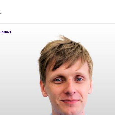
息
uhamel