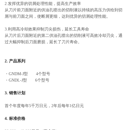
2.发挥优异的切屑处理性能，提高生产效率
从刀片前刀面附近的供油孔喷出的切削液以持续的高压力供给到切
屑与前刀面之间，使断屑更细，达到优异的切屑处理性能。
3.利用高冷却效果抑制刃尖损伤，延长工具寿命
从刀片后刀面附近的第二供油孔喷出的切削液可高效冷却刃尖，通
过大幅抑制后刀面磨损，延长了刀片寿命。
2. 产品系列
・GNDM-J型 4个型号
・GNDL-J型 6个型号
3. 销售计划
首个年度每年5千万日元，2年后每年1亿日元
4. 标准价格