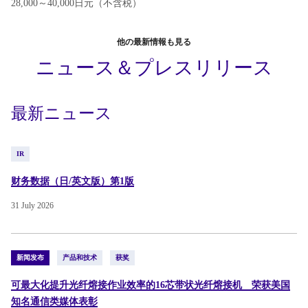
28,000～40,000日元（不含税）
他の最新情報も見る
ニュース＆プレスリリース
最新ニュース
IR
财务数据（日/英文版）第1版
31 July 2026
新闻发布
产品和技术
获奖
可最大化提升光纤熔接作业效率的16芯带状光纤熔接机 荣获美国
知名通信类媒体表彰