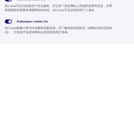
此Cookie可以为您提供个性化服务。它记录了您在网站上所做的选择等信息，并帮
全球隐私政
使用条
社交媒体方
Cookies
助根据您的需要来调整网站的内容。此Cookie不会识别您的个人身份。
策
款
针
Performance cookies
On
Region & Language:
China | CN
此Cookie能够计算访问次数和流量来源，并了解您的使用情况（如网站内的页面移
© 2026 Sumitomo Electric Industries, Ltd.
动）。它有助于改进本网站以提高您的用户体验。