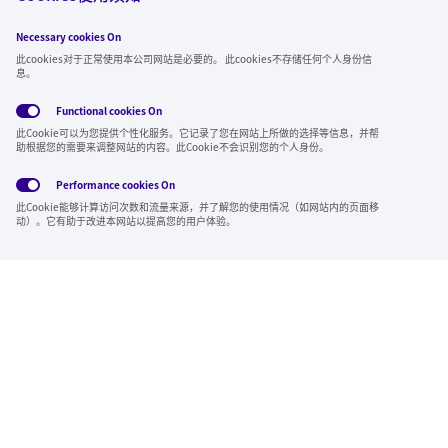
Necessary cookies On
关注我们
此cookies对于正常使用本公司网站是必要的。 此cookies不存储任何个人身份信
息。
Functional cookies
On
此Cookie可以为您提供个性化服务。它记录了您在网站上所做的选择等信息，并帮
全球隐私政
使用条
社交媒体方
Cookies
助根据您的需要来调整网站的内容。此Cookie不会识别您的个人身份。
策
款
针
Performance cookies
On
Region & Language:
China | CN
此Cookie能够计算访问次数和流量来源，并了解您的使用情况（如网站内的页面移
© 2026 Sumitomo Electric Industries, Ltd.
动）。它有助于改进本网站以提高您的用户体验。