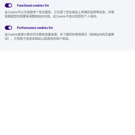
Functional cookies
On
此Cookie可以为您提供个性化服务。它记录了您在网站上所做的选择等信息，并帮
全球隐私政
使用条
社交媒体方
Cookies
助根据您的需要来调整网站的内容。此Cookie不会识别您的个人身份。
策
款
针
Performance cookies
On
Region & Language:
China | CN
此Cookie能够计算访问次数和流量来源，并了解您的使用情况（如网站内的页面移
© 2026 Sumitomo Electric Industries, Ltd.
动）。它有助于改进本网站以提高您的用户体验。