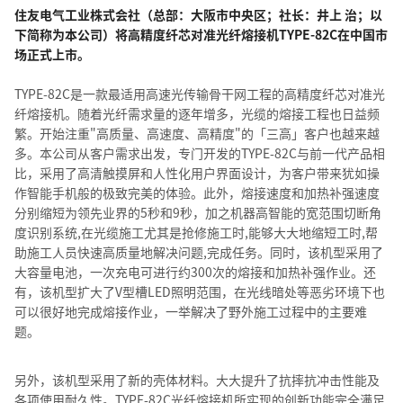
住友电气工业株式会社（总部：大阪市中央区；社长：井上 治；以
下简称为本公司）将高精度纤芯对准光纤熔接机TYPE-82C在中国市
场正式上市。
TYPE-82C是一款最适用高速光传输骨干网工程的高精度纤芯对准光
纤熔接机。随着光纤需求量的逐年增多，光缆的熔接工程也日益频
繁。开始注重"高质量、高速度、高精度"的「三高」客户也越来越
多。本公司从客户需求出发，专门开发的TYPE-82C与前一代产品相
比，采用了高清触摸屏和人性化用户界面设计，为客户带来犹如操
作智能手机般的极致完美的体验。此外，熔接速度和加热补强速度
分别缩短为领先业界的5秒和9秒，加之机器高智能的宽范围切断角
度识别系统,在光缆施工尤其是抢修施工时,能够大大地缩短工时,帮
助施工人员快速高质量地解决问题,完成任务。同时，该机型采用了
大容量电池，一次充电可进行约300次的熔接和加热补强作业。还
有，该机型扩大了V型槽LED照明范围，在光线暗处等恶劣环境下也
可以很好地完成熔接作业，一举解决了野外施工过程中的主要难
题。
另外，该机型采用了新的壳体材料。大大提升了抗摔抗冲击性能及
各项使用耐久性。TYPE-82C光纤熔接机所实现的创新功能完全满足