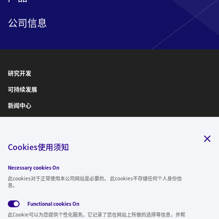
公司信息
研究开发
可持续发展
新闻中心
IR信息
诚聘英才
Cookies使用须知
Necessary cookies On
关注我们
此cookies对于正常使用本公司网站是必要的。 此cookies不存储任何个人身份信
息。
Functional cookies
On
此Cookie可以为您提供个性化服务。它记录了您在网站上所做的选择等信息，并帮
全球隐私政
使用条
社交媒体方