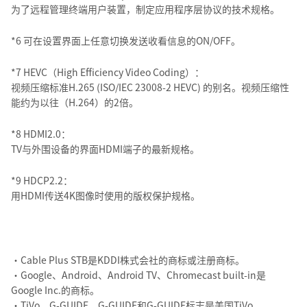
为了远程管理终端用户装置，制定应用程序层协议的技术规格。
*6 可在设置界面上任意切换发送收看信息的ON/OFF。
*7 HEVC（High Efficiency Video Coding）：
视频压缩标准H.265 (ISO/IEC 23008-2 HEVC) 的别名。视频压缩性
能约为以往（H.264）的2倍。
*8 HDMI2.0：
TV与外围设备的界面HDMI端子的最新规格。
*9 HDCP2.2：
用HDMI传送4K图像时使用的版权保护规格。
・Cable Plus STB是KDDI株式会社的商标或注册商标。
・Google、Android、Android TV、Chromecast built-in是
Google Inc.的商标。
・TiVo、G-GUIDE、G-GUIDE和G-GUIDE标志是美国TiVo