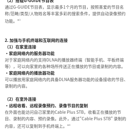
（2）搭载G-GUIDE节目表
通过G-GUIDE节目表，显示最多1个月的节目，按照喜爱的节目名
称/范畴/类型/人物姓名等丰富多彩的搜索条件，提供自动录像预约
功能。*
3
2. 加强与手机终端和互联网的连接
（1）在家里连接
・家庭网络内的服务器功能
对于家庭网络内的支持DLNA的播放器终端（智能手机、平板终端
等），可以向家里的各种场所传送正在播放的节目或录制的内容。
・家庭网络内的播放器功能
可以播放用家庭网络内的具备DLNA服务器功能的设备接收的节目、
录制的内容。
（2）在室外连接
・远程收看、远程录像预约、录像节目的复制
在外面也能访问自己家里的Cable Plus STB，收看正在播放的节
目、录制的内容、预约录像。此外，通过"Cable Plus STB" 录制的
内容，还可以复制到手机终端上。*
4