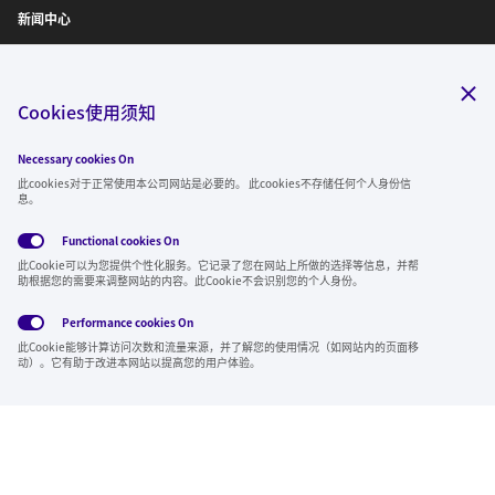
新闻中心
IR信息
诚聘英才
Cookies使用须知
Necessary cookies On
关注我们
此cookies对于正常使用本公司网站是必要的。 此cookies不存储任何个人身份信
息。
Functional cookies
On
此Cookie可以为您提供个性化服务。它记录了您在网站上所做的选择等信息，并帮
全球隐私政
使用条
社交媒体方
Cookies
助根据您的需要来调整网站的内容。此Cookie不会识别您的个人身份。
策
款
针
Performance cookies
On
Region & Language:
China | CN
此Cookie能够计算访问次数和流量来源，并了解您的使用情况（如网站内的页面移
© 2026 Sumitomo Electric Industries, Ltd.
动）。它有助于改进本网站以提高您的用户体验。