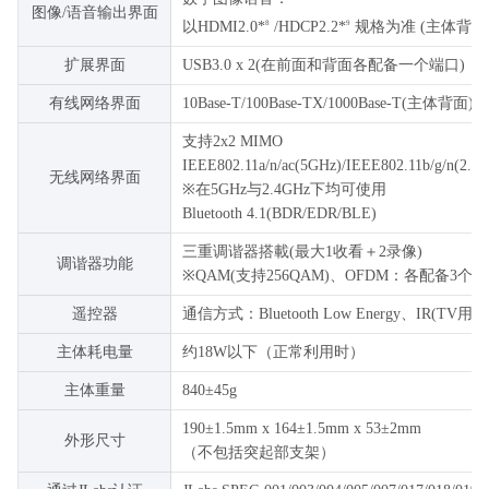
图像/语音输出界面
以HDMI2.0*
/HDCP2.2*
规格为准 (主体背面
8
9
扩展界面
USB3.0 x 2(在前面和背面各配备一个端口)
有线网络界面
10Base-T/100Base-TX/1000Base-T(主体背面)
支持2x2 MIMO
IEEE802.11a/n/ac(5GHz)/IEEE802.11b/g/n(2.4
无线网络界面
※在5GHz与2.4GHz下均可使用
Bluetooth 4.1(BDR/EDR/BLE)
三重调谐器搭載(最大1收看＋2录像)
调谐器功能
※QAM(支持256QAM)、OFDM：各配备3个
遥控器
通信方式：Bluetooth Low Energy、IR(TV用)
主体耗电量
约18W以下（正常利用时）
主体重量
840±45g
190±1.5mm x 164±1.5mm x 53±2mm
外形尺寸
（不包括突起部支架）