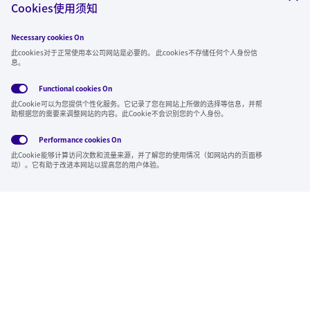
Cookies使用须知
Necessary cookies On
关注我们
此cookies对于正常使用本公司网站是必要的。 此cookies不存储任何个人身份信
息。
Functional cookies
On
此Cookie可以为您提供个性化服务。它记录了您在网站上所做的选择等信息，并帮
全球隐私政
使用条
社交媒体方
Cookies
助根据您的需要来调整网站的内容。此Cookie不会识别您的个人身份。
策
款
针
Performance cookies
On
Region & Language:
China | CN
此Cookie能够计算访问次数和流量来源，并了解您的使用情况（如网站内的页面移
© 2026 Sumitomo Electric Industries, Ltd.
动）。它有助于改进本网站以提高您的用户体验。