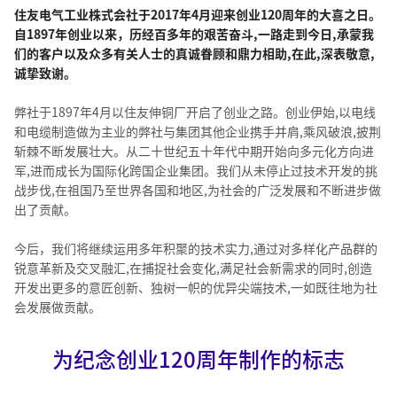
住友电气工业株式会社于2017年4月迎来创业120周年的大喜之日。
自1897年创业以来，历经百多年的艰苦奋斗,一路走到今日,承蒙我
们的客户以及众多有关人士的真诚眷顾和鼎力相助,在此,深表敬意,
诚挚致谢。
弊社于1897年4月以住友伸铜厂开启了创业之路。创业伊始,以电线
和电缆制造做为主业的弊社与集团其他企业携手并肩,乘风破浪,披荆
斩棘不断发展壮大。从二十世纪五十年代中期开始向多元化方向进
军,进而成长为国际化跨国企业集团。我们从未停止过技术开发的挑
战步伐,在祖国乃至世界各国和地区,为社会的广泛发展和不断进步做
出了贡献。
今后，我们将继续运用多年积聚的技术实力,通过对多样化产品群的
锐意革新及交叉融汇,在捕捉社会变化,满足社会新需求的同时,创造
开发出更多的意匠创新、独树一帜的优异尖端技术,一如既往地为社
会发展做贡献。
为纪念创业120周年制作的标志