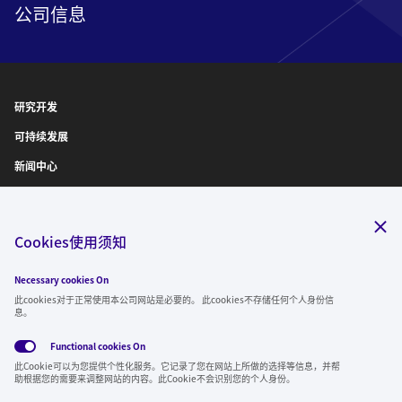
公司信息
研究开发
可持续发展
新闻中心
IR信息
诚聘英才
Cookies使用须知
Necessary cookies On
关注我们
此cookies对于正常使用本公司网站是必要的。 此cookies不存储任何个人身份信
息。
Functional cookies
On
此Cookie可以为您提供个性化服务。它记录了您在网站上所做的选择等信息，并帮
全球隐私政
使用条
社交媒体方
Cookies
助根据您的需要来调整网站的内容。此Cookie不会识别您的个人身份。
策
款
针