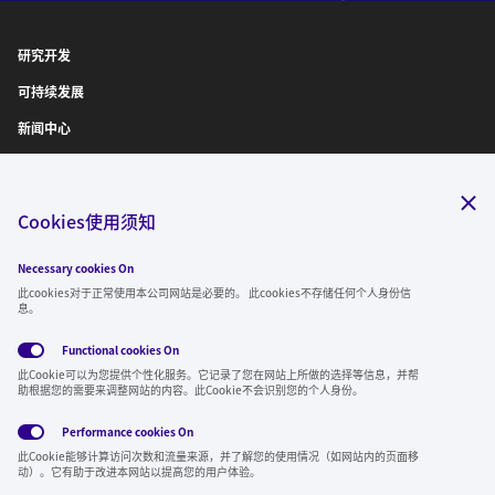
研究开发
可持续发展
新闻中心
IR信息
诚聘英才
Cookies使用须知
Necessary cookies On
关注我们
此cookies对于正常使用本公司网站是必要的。 此cookies不存储任何个人身份信
息。
Functional cookies
On
此Cookie可以为您提供个性化服务。它记录了您在网站上所做的选择等信息，并帮
全球隐私政
使用条
社交媒体方
Cookies
助根据您的需要来调整网站的内容。此Cookie不会识别您的个人身份。
策
款
针
Performance cookies
On
Region & Language:
China | CN
此Cookie能够计算访问次数和流量来源，并了解您的使用情况（如网站内的页面移
© 2026 Sumitomo Electric Industries, Ltd.
动）。它有助于改进本网站以提高您的用户体验。