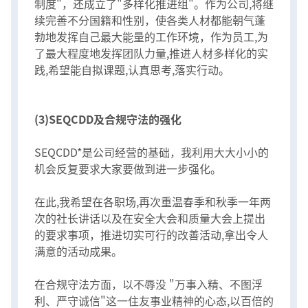
制度"，还成立了"多样化推进组"。作为公司,将继
续完善不分国籍和性别，使各类人材都能朝气蓬
勃地发挥自己最大能量的工作环境，作为员工,为
了最大程度地发挥团队力量,推进人材多样化的实
践,希望能自拟课题,认真思考,落实行动。
(3)SEQCDD及合规守法的强化
SEQCDD*是公司经营的基础，我利用大大小小的
机会反复要求大家要做到进一步强化。
在此,我希望在各职场,再次重温春季和秋季一年两
次的社长讲话以及在安全大会和质量大会上提出
的要求事项，推进切实可行的改善活动,拿出令人
满意的活动成果。
在合规守法方面，以不辱没 "万事入精、不图浮
利、严守诚信"这一住友事业精神的心态,以百倍的