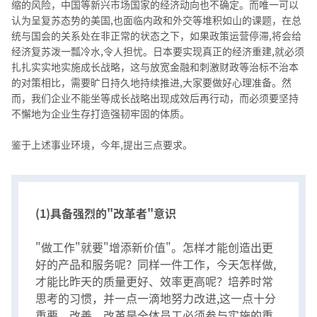
缩的风险，中国等新兴市场国家的经济动向也不确定。而唯一可以
认为呈复苏态势的美国,也面临内政和外交等堆积如山的课题，在总
统与国会的关系处在非正常的状态之下，如果政策运营停滞,将会给
经济复苏泼一瓢冷水,令人担忧。日本要实现真正的经济重建,就必须
扎扎实实地实施成长战略，这与放宽金融和刺激财政等治标不治本
的对策相比，需要旷日持久地持续推进,大家要做好心理准备。然
而，我们企业不能坐等成长战略出现成效后再行动，而必须要坚持
不懈地为企业生存打造强韧牢固的体质。
鉴于上述事业环境，今年,提出三点要求。
(1)具备强烈的"改革者"意识
"做工作"就要"增添新价值"。怎样才能创造出更
好的产品和服务呢？同样一件工作，今天怎样做,
才能比昨天的质量更好、效率更高呢？培养时常
思考的习惯，并一点一滴地努力改进,这一点十分
重要。改善、改革是全体员工必须参与实施的重