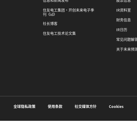
信息和新闻发布
股票信息
住友电工集团・开创未来电子季
IR资料室
刊《id》
财务信息
社长博客
IR日历
住友电工技术论文集
常见问题解
关于未来预
全球隐私政策
使用条款
社交媒体方针
Cookies